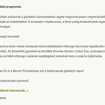
ábbi programok:
Orbán-szobornál a gazdakör szervezésében egyéb hagyományosan megrendezett
várják az érdeklődőket. A színpadon néptáncosok, a téren pedig kirakodóvásár foga
önséget.
aragó bemutató
acchus téren neves művészek közreműködésével kőfaragó kézműves foglalkozás v
órától. Az érdeklődő gyerekek és felnőttek Simorka Sándor, Czibor Éva, szobrász
os és Márk kőfaragó mesterek segítségével leshetnek bele a szakma rejtelmeibe.
tse Ön is a Monori Pincefaluban ezt a tartalmasnak ígérkező napot!
endezvények szervezői
ölthető információk >>
issza