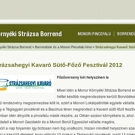
rnyéki Strázsa Borrend
MONORI PINCEFALU
BORREND
yéki Strázsa Borrend »
Borrendünk és a Monori Pincefalu hírei »
Strázsahegyi Kavaró Süt
rázsahegyi Kavaró Sütő-Főző Fesztivál 2012
Főzőverseny két helyszínen is
Mivel idén a Monor Környéki Strázsa Borrend en
héttel később megrendezésre kerülő Borvidéke
ű rendezvény megszervezése köti le, ezért a Monori Lokálpatiróták egylete vállalta 
y a Téglagyári pincéknél és a Bacchus téren megrendezi a Kavaró sütő-főző fesztivál
nban idén átnyúlik a pincefalu másik részére, az Orbán-szobor környékére is, ahol
adatait a Monori Gazdakör és a Monori Borút Egyesület vállalta magára.
sűri a nap folyamán így biztosan nem fog unatkozni, hiszen mindkét helyszínen sz
ni a készülő ételeket, hogy először 13 órakor a Téglagyári pincéknél, majd 14 órak