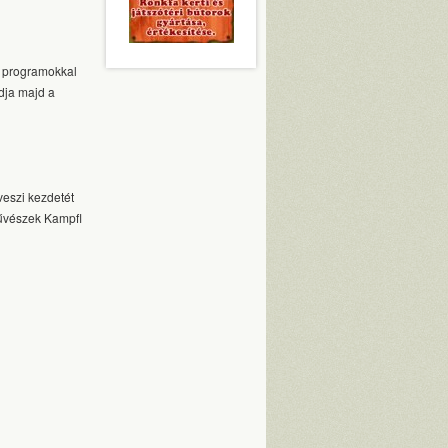
 programokkal
dja majd a
eszi kezdetét
művészek Kampfl