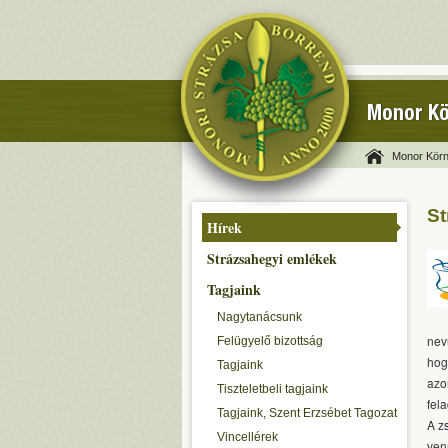
Monor Kö
Monor Körn
St
Hírek
Strázsahegyi emlékek
Tagjaink
Nagytanácsunk
nev
Felügyelő bizottság
hog
Tagjaink
azo
Tiszteletbeli tagjaink
fel
Tagjaink, Szent Erzsébet Tagozat
A z
Vincellérek
ven