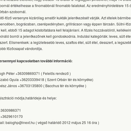
bornál értékelhesse a finomabbnál finomabb falatokat. Az eredményhirdetésre 15 ó
Orbán-szobornál.
ütő-főző versenyre kizárólag amatőr kukták jelentkezését várják. Azt ételek bármib
encében, bográcsban, cserépedényben, grillrácson vagy éppen tárcsán. Sütni-főz
 kell, ebből 15 adagot kóstoltatásra kell felajánlani. A főzés hozzávalóiról, kellékei
 kínáló borról a jelentkezőnek kell gondoskodnia. Indulási kategóriák: leves, sült étel
zert. Elismerések: a legízletesebb leves, szaftos étel, sült étel, desszert, a legszebb
jobb főzőcsapat vándordíja.
ersennyel kapcsolatban további információ:
ogh Péter +36309869371 ( Felelős rendező )
. Szabó Gyula +36203339418 ( Szent Orbán tér és környéke)
ész János +36703135800 ( Bacchus tér és környéke )
isztráció módja,határideje és helye:
:+3630986371
: +3629610170
ail: baloghp@inext.hu ( végső határidő 2012 május 25 16 óra )