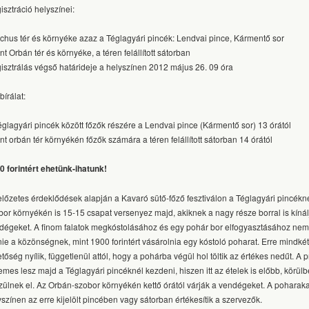
isztráció helyszínei:
chus tér és környéke azaz a Téglagyári pincék: Lendvai pince, Kármentő sor
t Orbán tér és környéke, a téren felállított sátorban
isztrálás végső határideje a helyszínen 2012 május 26. 09 óra
bírálat:
églagyári pincék között főzők részére a Lendvai pince (Kármentő sor) 13 órától
nt orbán tér környékén főzők számára a téren felállított sátorban 14 órától
0 forintért ehetünk-ihatunk!
előzetes érdeklődések alapján a Kavaró sütő-főző fesztiválon a Téglagyári pincékn
bor környékén is 15-15 csapat versenyez majd, akiknek a nagy része borral is kíná
dégeket. A finom falatok megkóstolásához és egy pohár bor elfogyasztásához nem 
nie a közönségnek, mint 1900 forintért vásárolnia egy kóstoló poharat. Erre mindké
etőség nyílik, függetlenül attól, hogy a pohárba végül hol töltik az értékes nedűt. A
emes lesz majd a Téglagyári pincéknél kezdeni, hiszen itt az ételek is előbb, körülb
zülnek el. Az Orbán-szobor környékén kettő órától várják a vendégeket. A poharak
yszínen az erre kijelölt pincében vagy sátorban értékesítik a szervezők.