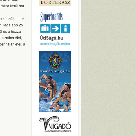
rakor kerül sor
en készülhetnek:
ni legalább 25
ről és a hozzá
, szaftos étel,
en tálalt étel, a