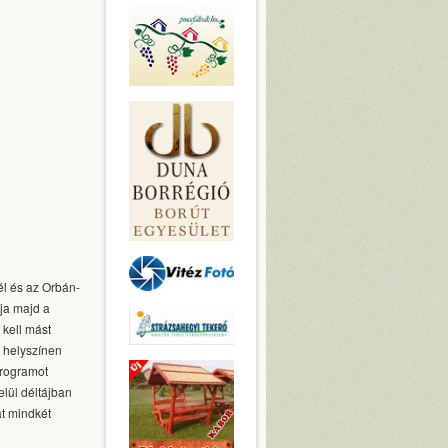
él és az Orbán-
lja majd a
kell mást
t helyszínen
 programot
elül déltájban
at mindkét