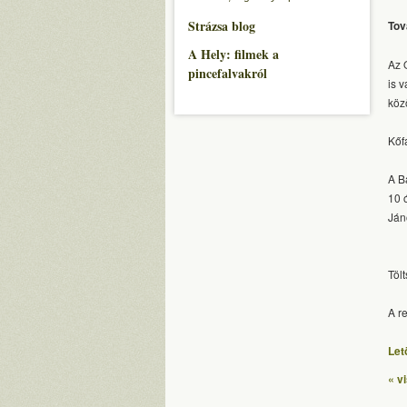
Strázsa blog
Tov
A Hely: filmek a
Az 
pincefalvakról
is 
köz
Kőf
A B
10 
Ján
Töl
A r
Let
« v