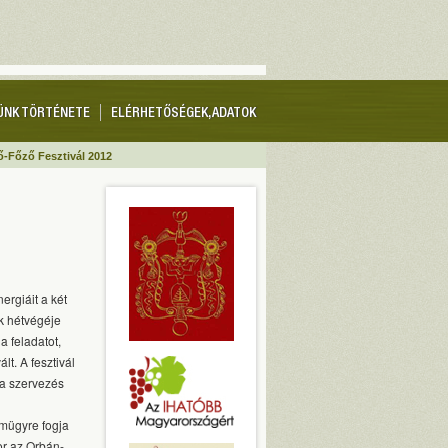
ÜNK TÖRTÉNETE
ELÉRHETŐSÉGEK, ADATOK
ő-Főző Fesztivál 2012
ergiáit a két
k hétvégéje
a feladatot,
t. A fesztivál
 a szervezés
emügyre fogja
or az Orbán-