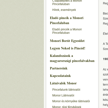
Csapatépítés a Monori
Reg
Pincefaluban
Hírek, események
Bac
Eladó pincék a Monori
Szen
Pincefaluban
Reg
Eladó pincék a Monori
Pincefaluban
Étel
Monori Borút Egyesület
A T
Legyen Neked is Pincéd!
Sze
Kalandozások a
190
magyarországi pincefalvakban
Partnereink
Az 
szo
Kapcsolataink
ven
Látnivalók Monor
ten
leh
Pincefalunk látnivalói
érd
Monor Látnivalói
kés
Monor és környéke látnivalói
hel
Monor, régi fényképek