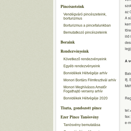
szo
Pincészeteink
az 
Vendégváró pincészeteink,
A s
borturizmus
kem
Borturizmus a pincefalunkban
főre
Bemutatkozó pincészeteink
illő
Boraink
dess
leg
Rendezvényeink
Következő rendezvényeink
A v
Egyéb rendezvényeink
Bal
Borvidékek Hétvégéje arhív
Ifj
Monori Bortárs Filmfesztivál arhív
Méh
Monori Meghívásos Amatőr
Fogathajtó verseny arhív
Reg
Borvidékek Hétvégéje 2020
Tiszta, gondozott pince
tel
Ezer Pince Tanösvény
fax
e-m
Tanösvény bemutatása