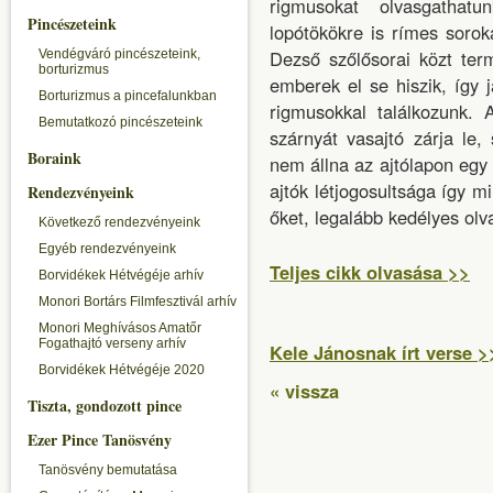
rigmusokat olvasgathatu
Pincészeteink
lopótökökre is rímes soro
Dezső szőlősorai közt ter
Vendégváró pincészeteink,
borturizmus
emberek el se hiszik, így j
Borturizmus a pincefalunkban
rigmusokkal találkozunk.
Bemutatkozó pincészeteink
szárnyát vasajtó zárja le
Boraink
nem állna az ajtólapon egy
ajtók létjogosultsága így m
Rendezvényeink
őket, legalább kedélyes olva
Következő rendezvényeink
Egyéb rendezvényeink
Teljes cikk olvasása >>
Borvidékek Hétvégéje arhív
Monori Bortárs Filmfesztivál arhív
Monori Meghívásos Amatőr
Fogathajtó verseny arhív
Kele Jánosnak írt verse >
Borvidékek Hétvégéje 2020
« vissza
Tiszta, gondozott pince
Ezer Pince Tanösvény
Tanösvény bemutatása