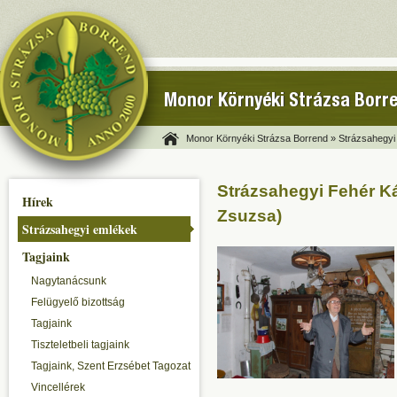
Monor Környéki Strázsa Borr
Monor Környéki Strázsa Borrend »
Strázsahegyi
Strázsahegyi Fehér K
Hírek
Zsuzsa)
Strázsahegyi emlékek
Tagjaink
Nagytanácsunk
Felügyelő bizottság
Tagjaink
Tiszteletbeli tagjaink
Tagjaink, Szent Erzsébet Tagozat
Vincellérek