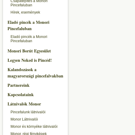
Csapatépítés a Monori
Pincefaluban
Hírek, események
Eladó pincék a Monori
Pincefaluban
Eladó pincék a Monori
Pincefaluban
Monori Borút Egyesület
Legyen Neked is Pincéd!
Kalandozások a
magyarországi pincefalvakban
Partnereink
Kapcsolataink
Látnivalók Monor
Pincefalunk látnivalói
Monor Látnivalói
Monor és környéke látnivalói
Monor, régi fényképek