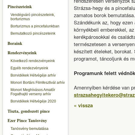
rendszeresen versenyzők sz
Pincészeteink
Strázsa-hegy és a pincefalu
zamatos borok bemutatása
Vendégváró pincészeteink,
borturizmus
Szándékunk az, hogy ezen 
Borturizmus a pincefalunkban
környékbeli emberekkel, az 
Bemutatkozó pincészeteink
kerékpárosokkal és családt
Boraink
természetesen a versenyen 
készített ételeket, borokat
Rendezvényeink
programot, táncoljunk és mu
Következő rendezvényeink
Egyéb rendezvényeink
Programunk felett védnök
Borvidékek Hétvégéje arhív
Monori Bortárs Filmfesztivál arhív
Amennyiben kérdése van pro
Monori Meghívásos Amatőr
strazsahegyitekero@straz
Fogathajtó verseny arhív
Borvidékek Hétvégéje 2020
« vissza
Tiszta, gondozott pince
Ezer Pince Tanösvény
Tanösvény bemutatása