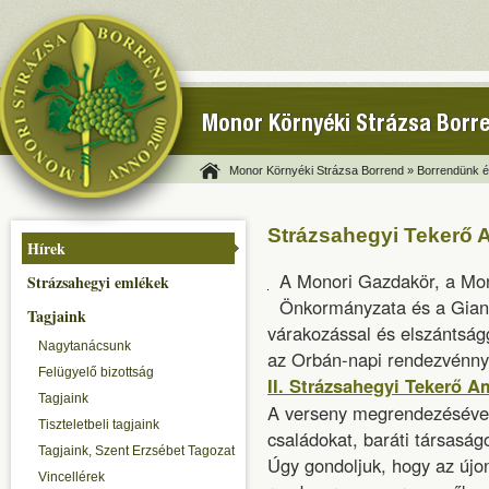
Monor Környéki Strázsa Borr
Monor Környéki Strázsa Borrend »
Borrendünk és
Strázsahegyi Tekerő 
Hírek
A Monori Gazdakör, a Mon
Strázsahegyi emlékek
Önkormányzata és a Gian
Tagjaink
várakozással és elszántság
Nagytanácsunk
az Orbán-napi rendezvénn
Felügyelő bizottság
II. Strázsahegyi Tekerő 
Tagjaink
A verseny megrendezésével
Tiszteletbeli tagjaink
családokat, baráti társasá
Tagjaink, Szent Erzsébet Tagozat
Úgy gondoljuk, hogy az újon
Vincellérek