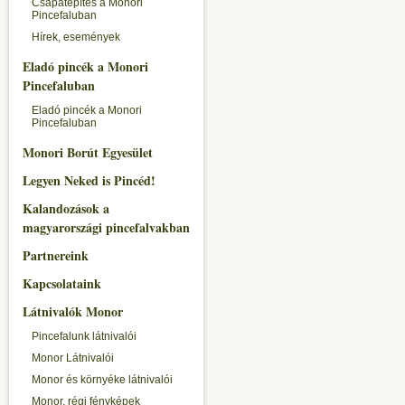
Csapatépítés a Monori
Pincefaluban
Hírek, események
Eladó pincék a Monori
Pincefaluban
Eladó pincék a Monori
Pincefaluban
Monori Borút Egyesület
Legyen Neked is Pincéd!
Kalandozások a
magyarországi pincefalvakban
Partnereink
Kapcsolataink
Látnivalók Monor
Pincefalunk látnivalói
Monor Látnivalói
Monor és környéke látnivalói
Monor, régi fényképek