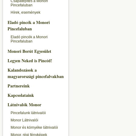
Csapatépítés a Monori
Pincefaluban
Hírek, események
Eladó pincék a Monori
Pincefaluban
Eladó pincék a Monori
Pincefaluban
Monori Borút Egyesület
Legyen Neked is Pincéd!
Kalandozások a
magyarországi pincefalvakban
Partnereink
Kapcsolataink
Látnivalók Monor
Pincefalunk látnivalói
Monor Látnivalói
Monor és környéke látnivalói
Monor, régi fényképek