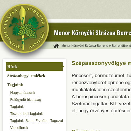
Monor Környéki Strázsa Borr
Monor Környéki Strázsa Borrend »
Borrendünk és
Szépasszonyvölgye mi
Hírek
Pincesort, bormúzeumot, tur
Strázsahegyi emlékek
rendezvényteret építene eg
Tagjaink
munkálatok idén szeptembe
Nagytanácsunk
A borospincesor gondolata 
Felügyelő bizottság
Szetmár Ingatlan Kft. vezet
Tagjaink
el, hogy érvényes építési e
Tiszteletbeli tagjaink
Tagjaink, Szent Erzsébet Tagozat
Vincellérek