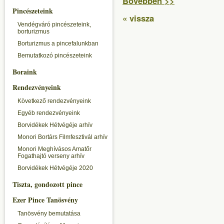
Bővebben >>
Pincészeteink
« vissza
Vendégváró pincészeteink,
borturizmus
Borturizmus a pincefalunkban
Bemutatkozó pincészeteink
Boraink
Rendezvényeink
Következő rendezvényeink
Egyéb rendezvényeink
Borvidékek Hétvégéje arhív
Monori Bortárs Filmfesztivál arhív
Monori Meghívásos Amatőr
Fogathajtó verseny arhív
Borvidékek Hétvégéje 2020
Tiszta, gondozott pince
Ezer Pince Tanösvény
Tanösvény bemutatása