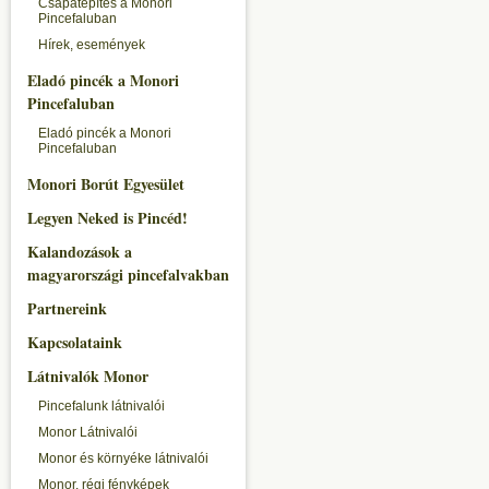
Csapatépítés a Monori
Pincefaluban
Hírek, események
Eladó pincék a Monori
Pincefaluban
Eladó pincék a Monori
Pincefaluban
Monori Borút Egyesület
Legyen Neked is Pincéd!
Kalandozások a
magyarországi pincefalvakban
Partnereink
Kapcsolataink
Látnivalók Monor
Pincefalunk látnivalói
Monor Látnivalói
Monor és környéke látnivalói
Monor, régi fényképek