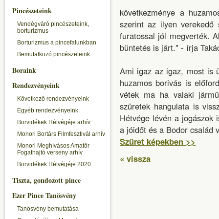
Pincészeteink
következménye a huzamosa
szerint az ilyen verekedő
Vendégváró pincészeteink,
borturizmus
furatossal jól megverték. 
Borturizmus a pincefalunkban
büntetés is járt." - írja Tak
Bemutatkozó pincészeteink
Boraink
Ami igaz az igaz, most is 
huzamos borivás is előfor
Rendezvényeink
vétek ma ha valaki jármü
Következő rendezvényeink
szüretek hangulata is vis
Egyéb rendezvényeink
Hétvége lévén a jogászok i
Borvidékek Hétvégéje arhív
a jóidőt és a Bodor család 
Monori Bortárs Filmfesztivál arhív
Szüret képekben >>
Monori Meghívásos Amatőr
Fogathajtó verseny arhív
« vissza
Borvidékek Hétvégéje 2020
Tiszta, gondozott pince
Ezer Pince Tanösvény
Tanösvény bemutatása