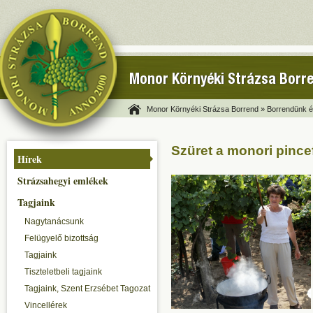
Monor Környéki Strázsa Borr
Monor Környéki Strázsa Borrend »
Borrendünk és
Szüret a monori pince
Hírek
Strázsahegyi emlékek
Tagjaink
Nagytanácsunk
Felügyelő bizottság
Tagjaink
Tiszteletbeli tagjaink
Tagjaink, Szent Erzsébet Tagozat
Vincellérek