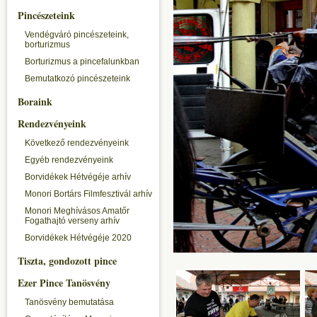
Pincészeteink
Vendégváró pincészeteink,
borturizmus
Borturizmus a pincefalunkban
Bemutatkozó pincészeteink
Boraink
Rendezvényeink
Következő rendezvényeink
Egyéb rendezvényeink
Borvidékek Hétvégéje arhív
Monori Bortárs Filmfesztivál arhív
Monori Meghívásos Amatőr
Fogathajtó verseny arhív
Borvidékek Hétvégéje 2020
Tiszta, gondozott pince
Ezer Pince Tanösvény
Tanösvény bemutatása