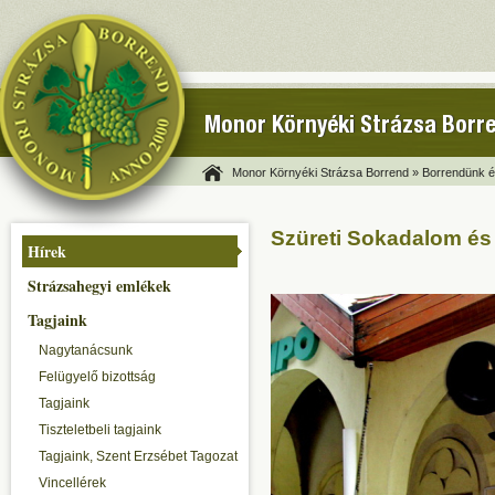
Monor Környéki Strázsa Borr
Monor Környéki Strázsa Borrend »
Borrendünk és
Szüreti Sokadalom és
Hírek
Strázsahegyi emlékek
Tagjaink
Nagytanácsunk
Felügyelő bizottság
Tagjaink
Tiszteletbeli tagjaink
Tagjaink, Szent Erzsébet Tagozat
Vincellérek