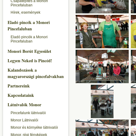
Csapatépítés a Monori
Pincefaluban
Hírek, események
Eladó pincék a Monori
Pincefaluban
Eladó pincék a Monori
Pincefaluban
Monori Borút Egyesület
Legyen Neked is Pincéd!
Kalandozások a
magyarországi pincefalvakban
Partnereink
Kapcsolataink
Látnivalók Monor
Pincefalunk látnivalói
Monor Látnivalói
Monor és környéke látnivalói
Monor, régi fényképek