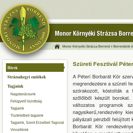
Monor Környéki Strázsa Borr
Monor Környéki Strázsa Borrend »
Borrendünk és
Szüreti Fesztivál Péte
Hírek
A Péteri Borbarát Kör sze
Strázsahegyi emlékek
megrendezésre a szüreti fes
Tagjaink
szórakozott, kóstolták a
Nagytanácsunk
szőlőiből készült borokat.
Felügyelő bizottság
változatos programok s
Tagjaink
nagysikerű,rendezvény ki
Tiszteletbeli tagjaink
pályázati pénzből felújítot
Tagjaink, Szent Erzsébet Tagozat
Borbarát Kör rendezvényei
Vincellérek