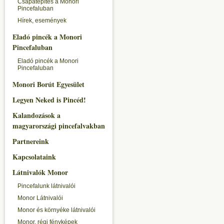
Csapatépítés a Monori
Pincefaluban
Hírek, események
Eladó pincék a Monori
Pincefaluban
Eladó pincék a Monori
Pincefaluban
Monori Borút Egyesület
Legyen Neked is Pincéd!
Kalandozások a
magyarországi pincefalvakban
Partnereink
Kapcsolataink
Látnivalók Monor
Pincefalunk látnivalói
Monor Látnivalói
Monor és környéke látnivalói
Monor, régi fényképek