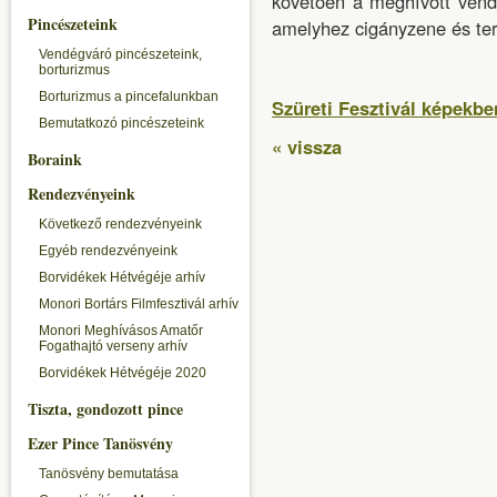
követően a meghívott vend
Pincészeteink
amelyhez cigányzene és te
Vendégváró pincészeteink,
borturizmus
Borturizmus a pincefalunkban
Szüreti Fesztivál képekbe
Bemutatkozó pincészeteink
« vissza
Boraink
Rendezvényeink
Következő rendezvényeink
Egyéb rendezvényeink
Borvidékek Hétvégéje arhív
Monori Bortárs Filmfesztivál arhív
Monori Meghívásos Amatőr
Fogathajtó verseny arhív
Borvidékek Hétvégéje 2020
Tiszta, gondozott pince
Ezer Pince Tanösvény
Tanösvény bemutatása