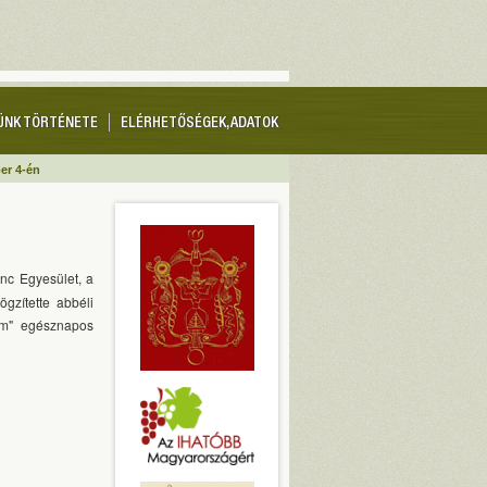
ÜNK TÖRTÉNETE
ELÉRHETŐSÉGEK, ADATOK
er 4-én
nc Egyesület, a
zítette abbéli
om" egésznapos