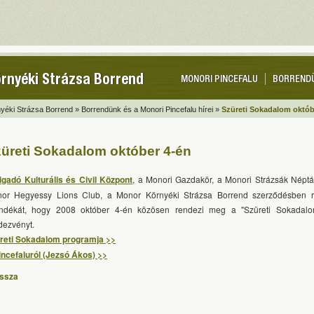
rnyéki Strázsa Borrend
MONORI PINCEFALU
BORREND
yéki Strázsa Borrend »
Borrendünk és a Monori Pincefalu hírei »
Szüreti Sokadalom októb
üreti Sokadalom október 4-én
igadó Kulturális és Civil Központ
, a Monori Gazdakör, a Monori Strázsák Néptá
or Hegyessy Lions Club, a Monor Környéki Strázsa Borrend szerződésben rög
ndékát, hogy 2008 október 4-én közösen rendezi meg a "Szüreti Sokadal
dezvényt.
reti Sokadalom programja >>
incefaluról (Jezsó Ákos) >>
issza