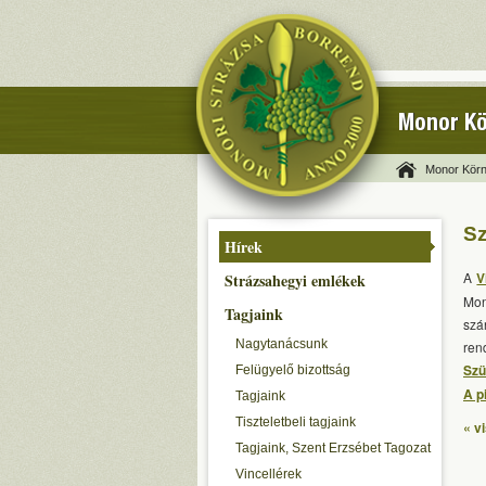
Monor Kö
Monor Körn
Sz
Hírek
A
V
Strázsahegyi emlékek
Mon
Tagjaink
szá
Nagytanácsunk
ren
Szü
Felügyelő bizottság
A p
Tagjaink
Tiszteletbeli tagjaink
« v
Tagjaink, Szent Erzsébet Tagozat
Vincellérek