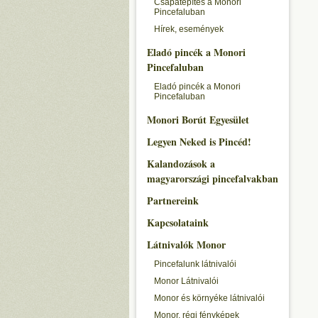
Csapatépítés a Monori
Pincefaluban
Hírek, események
Eladó pincék a Monori
Pincefaluban
Eladó pincék a Monori
Pincefaluban
Monori Borút Egyesület
Legyen Neked is Pincéd!
Kalandozások a
magyarországi pincefalvakban
Partnereink
Kapcsolataink
Látnivalók Monor
Pincefalunk látnivalói
Monor Látnivalói
Monor és környéke látnivalói
Monor, régi fényképek