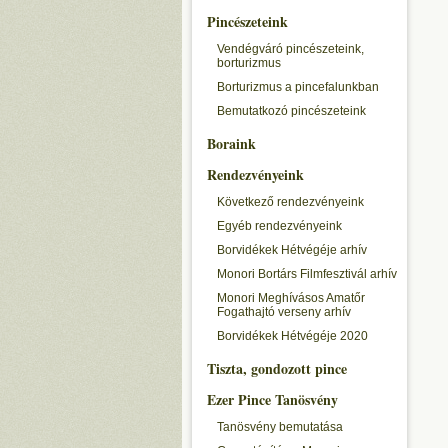
Pincészeteink
Vendégváró pincészeteink,
borturizmus
Borturizmus a pincefalunkban
Bemutatkozó pincészeteink
Boraink
Rendezvényeink
Következő rendezvényeink
Egyéb rendezvényeink
Borvidékek Hétvégéje arhív
Monori Bortárs Filmfesztivál arhív
Monori Meghívásos Amatőr
Fogathajtó verseny arhív
Borvidékek Hétvégéje 2020
Tiszta, gondozott pince
Ezer Pince Tanösvény
Tanösvény bemutatása