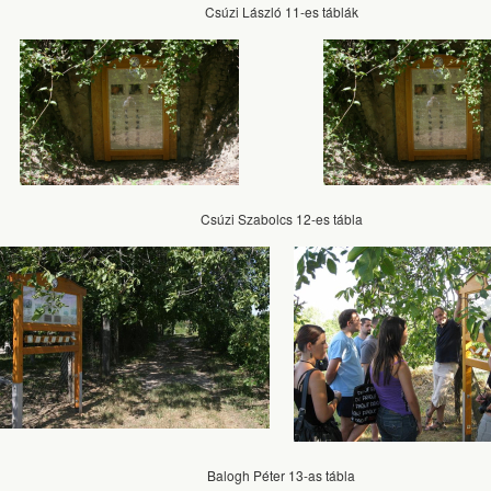
Csúzi László 11-es táblák
Csúzi Szabolcs 12-es tábla
Balogh Péter 13-as tábla