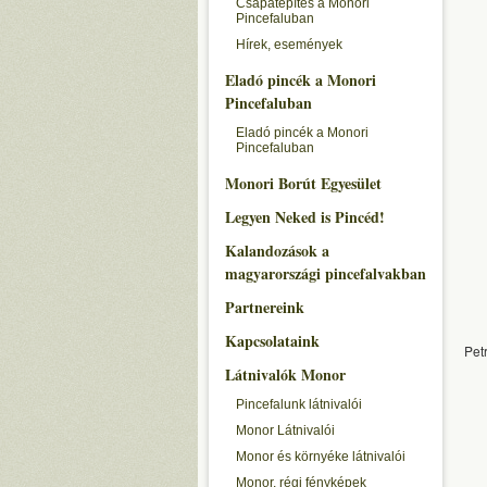
Csapatépítés a Monori
Pincefaluban
Hírek, események
Eladó pincék a Monori
Pincefaluban
Eladó pincék a Monori
Pincefaluban
Monori Borút Egyesület
Legyen Neked is Pincéd!
Kalandozások a
magyarországi pincefalvakban
Partnereink
Kapcsolataink
Pet
Látnivalók Monor
Pincefalunk látnivalói
Monor Látnivalói
Monor és környéke látnivalói
Monor, régi fényképek