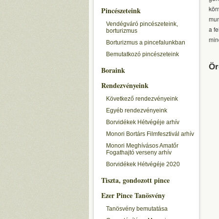
kör
Pincészeteink
mun
Vendégváró pincészeteink,
a f
borturizmus
min
Borturizmus a pincefalunkban
Bemutatkozó pincészeteink
Ör
Boraink
Rendezvényeink
Következő rendezvényeink
Egyéb rendezvényeink
Borvidékek Hétvégéje arhív
Monori Bortárs Filmfesztivál arhív
Monori Meghívásos Amatőr
Fogathajtó verseny arhív
Borvidékek Hétvégéje 2020
Tiszta, gondozott pince
Ezer Pince Tanösvény
Tanösvény bemutatása