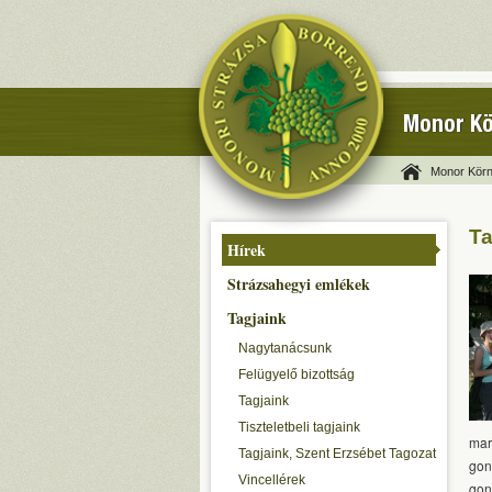
Monor Kö
Monor Körn
Ta
Hírek
Strázsahegyi emlékek
Tagjaink
Nagytanácsunk
Felügyelő bizottság
Tagjaink
Tiszteletbeli tagjaink
mar
Tagjaink, Szent Erzsébet Tagozat
gon
Vincellérek
gon