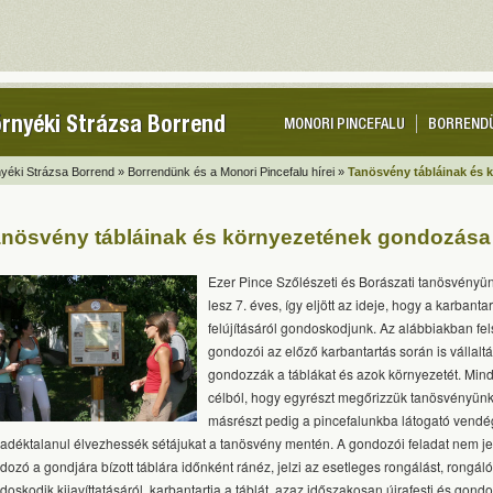
rnyéki Strázsa Borrend
MONORI PINCEFALU
BORREND
yéki Strázsa Borrend »
Borrendünk és a Monori Pincefalu hírei »
Tanösvény tábláinak és
nösvény tábláinak és környezetének gondozása
Ezer Pince Szőlészeti és Borászati tanösvény
lesz 7. éves, így eljött az ideje, hogy a karbantar
felújításáról gondoskodjunk. Az alábbiakban fels
gondozói az előző karbantartás során is vállalt
gondozzák a táblákat és azok környezetét. Mind
célból, hogy egyrészt megőrizzük tanösvényünk 
másrészt pedig a pincefalunkba látogató vendé
adéktalanul élvezhessék sétájukat a tanösvény mentén. A gondozói feladat nem je
dozó a gondjára bízott táblára időnként ránéz, jelzi az esetleges rongálást, rongáló
doskodik kijavíttatásáról, karbantartja a táblát, azaz időszakosan újrafesti és gond