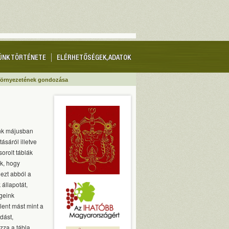
ÜNK TÖRTÉNETE
ELÉRHETŐSÉGEK, ADATOK
 környezetének gondozása
ünk májusban
tásáról illetve
orolt táblák
ák, hogy
ezt abból a
állapotát,
geink
lent mást mint a
dást,
ozza a tábla