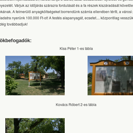
nyezetét. Várjuk az időjárás szárazra fordulását és a fa részek kiszáradását követő
kának. A felmerülő anyagköltségeket borrendünk számla ellenében téríti, a városi
eladatra nyerünk 100.000 Ft-ot!
A festés alapanyagát, ecsetet.... központilag vesszü
dég továbbadjuk!
ökbefogadók:
Kiss Péter 1-es tábla
Kovács Róbert 2-es tábla