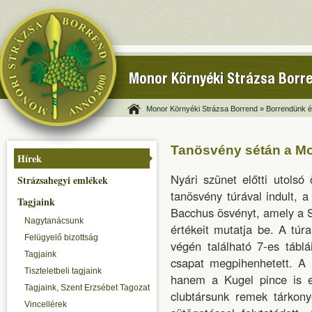
Monor Környéki Strázsa Borr
Monor Környéki Strázsa Borrend »
Borrendünk és
Tanösvény sétán a M
Hírek
Nyári szünet előtti utolsó 
Strázsahegyi emlékek
tanösvény túrával indult, a
Tagjaink
Bacchus ösvényt, amely a St
Nagytanácsunk
értékeit mutatja be. A túr
Felügyelő bizottság
végén található 7-es tábl
Tagjaink
csapat megpihenhetett. A
Tiszteletbeli tagjaink
hanem a Kugel pince is e
Tagjaink, Szent Erzsébet Tagozat
clubtársunk remek tárkony
Vincellérek