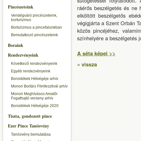
sütögetéssel folytatódott
Pincészeteink
ráérős beszélgetés és ne 
elköltött beszélgetős ebé
Vendégváró pincészeteink,
borturizmus
végigjárta a Szent Orbán T
Borturizmus a pincefalunkban
közös pincéjéhez, valami
Bemutatkozó pincészeteink
színhelyére a beszélgetés j
Boraink
A séta képei >>
Rendezvényeink
« vissza
Következő rendezvényeink
Egyéb rendezvényeink
Borvidékek Hétvégéje arhív
Monori Bortárs Filmfesztivál arhív
Monori Meghívásos Amatőr
Fogathajtó verseny arhív
Borvidékek Hétvégéje 2020
Tiszta, gondozott pince
Ezer Pince Tanösvény
Tanösvény bemutatása