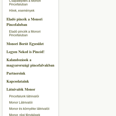
Csapatépítés a Monori
Pincefaluban
Hírek, események
Eladó pincék a Monori
Pincefaluban
Eladó pincék a Monori
Pincefaluban
Monori Borút Egyesület
Legyen Neked is Pincéd!
Kalandozások a
magyarországi pincefalvakban
Partnereink
Kapcsolataink
Látnivalók Monor
Pincefalunk látnivalói
Monor Látnivalói
Monor és környéke látnivalói
Monor, régi fényképek