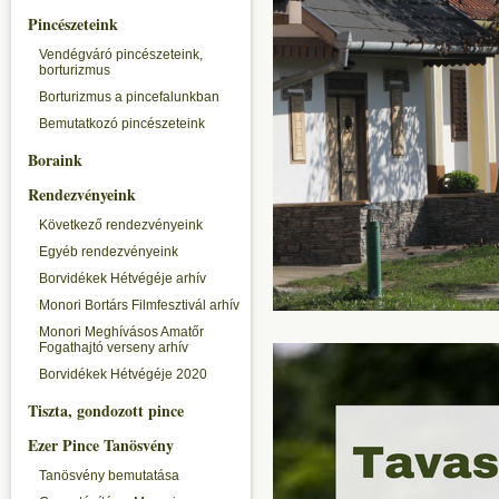
Pincészeteink
Vendégváró pincészeteink,
borturizmus
Borturizmus a pincefalunkban
Bemutatkozó pincészeteink
Boraink
Rendezvényeink
Következő rendezvényeink
Egyéb rendezvényeink
Borvidékek Hétvégéje arhív
Monori Bortárs Filmfesztivál arhív
Monori Meghívásos Amatőr
Fogathajtó verseny arhív
Borvidékek Hétvégéje 2020
Tiszta, gondozott pince
Ezer Pince Tanösvény
Tanösvény bemutatása