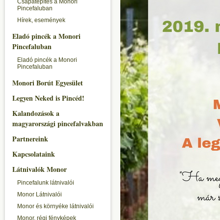
Csapatépítés a Monori
Pincefaluban
Hírek, események
Eladó pincék a Monori
Pincefaluban
Eladó pincék a Monori
Pincefaluban
Monori Borút Egyesület
Legyen Neked is Pincéd!
Kalandozások a
magyarországi pincefalvakban
Partnereink
Kapcsolataink
Látnivalók Monor
Pincefalunk látnivalói
Monor Látnivalói
Monor és környéke látnivalói
Monor, régi fényképek