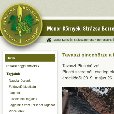
Monor Környéki Strázsa Borr
Monor Környéki Strázsa Borrend »
Borrendünk és
Tavaszi pincebörze a
Hírek
Tavaszi Pincebörze!
Strázsahegyi emlékek
Pincét szeretnél, esetleg 
Tagjaink
érdeklődőt 2019. május 26-
Nagytanácsunk
Felügyelő bizottság
Tagjaink
Tiszteletbeli tagjaink
Tagjaink, Szent Erzsébet Tagozat
Vincellérek