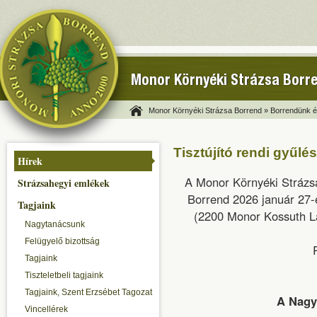
Monor Környéki Strázsa Borr
Monor Környéki Strázsa Borrend »
Borrendünk és
Tisztújító rendi gyűlés
Hírek
A Monor Környéki Strázsa
Strázsahegyi emlékek
Borrend 2026 január 27-é
Tagjaink
(2200 Monor Kossuth Laj
Nagytanácsunk
Felügyelő bizottság
Tagjaink
Tiszteletbeli tagjaink
Tagjaink, Szent Erzsébet Tagozat
A Nagy
Vincellérek