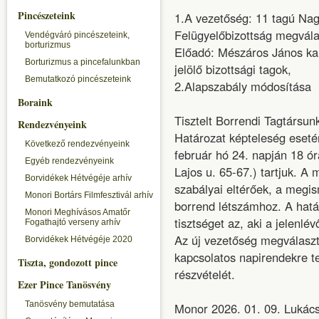
Pincészeteink
1.A vezetőség: 11 tagú Nag
Felügyelőbizottság megvál
Vendégváró pincészeteink,
borturizmus
Előadó: Mészáros János ka
Borturizmus a pincefalunkban
jelölő bizottsági tagok,
Bemutatkozó pincészeteink
2.Alapszabály módosítása
Boraink
Tisztelt Borrendi Tagtársun
Rendezvényeink
Határozat képteleség esetén
Következő rendezvényeink
február hó 24. napján 18 ó
Egyéb rendezvényeink
Lajos u. 65-67.) tartjuk. A
Borvidékek Hétvégéje arhív
szabályai eltérőek, a megi
Monori Bortárs Filmfesztivál arhív
borrend létszámhoz. A hatá
Monori Meghívásos Amatőr
tisztséget az, aki a jelenl
Fogathajtó verseny arhív
Az új vezetőség megválaszt
Borvidékek Hétvégéje 2020
kapcsolatos napirendekre te
Tiszta, gondozott pince
részvételét.
Ezer Pince Tanösvény
Tanösvény bemutatása
Monor 2026. 01. 09.
Lukács