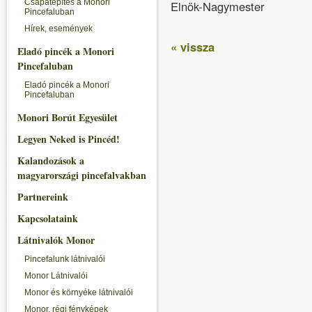
Csapatépítés a Monori
Elnök-Nagymester
Pincefaluban
Hírek, események
« vissza
Eladó pincék a Monori
Pincefaluban
Eladó pincék a Monori
Pincefaluban
Monori Borút Egyesület
Legyen Neked is Pincéd!
Kalandozások a
magyarországi pincefalvakban
Partnereink
Kapcsolataink
Látnivalók Monor
Pincefalunk látnivalói
Monor Látnivalói
Monor és környéke látnivalói
Monor, régi fényképek