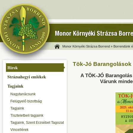
Monor Környéki Strázsa Borr
Monor Környéki Strázsa Borrend »
Borrendünk és
Tök-Jó Barangolások 
Hírek
A TÖK-JÓ Barangolás i
Strázsahegyi emlékek
Várunk minden
Tagjaink
Nagytanácsunk
Felügyelő bizottság
Tagjaink
Tiszteletbeli tagjaink
Tagjaink, Szent Erzsébet Tagozat
Vincellérek