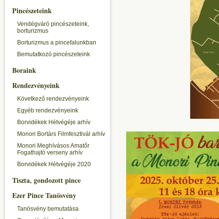
Pincészeteink
Vendégváró pincészeteink,
borturizmus
Borturizmus a pincefalunkban
Bemutatkozó pincészeteink
Boraink
Rendezvényeink
Következő rendezvényeink
Egyéb rendezvényeink
Borvidékek Hétvégéje arhív
Monori Bortárs Filmfesztivál arhív
Monori Meghívásos Amatőr
Fogathajtó verseny arhív
Borvidékek Hétvégéje 2020
Tiszta, gondozott pince
Ezer Pince Tanösvény
Tanösvény bemutatása