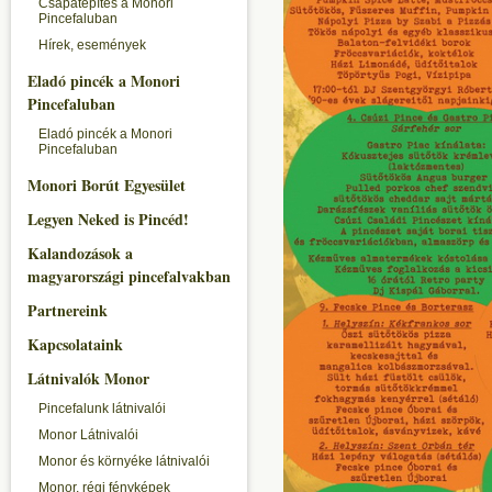
Csapatépítés a Monori
Pincefaluban
Hírek, események
Eladó pincék a Monori
Pincefaluban
Eladó pincék a Monori
Pincefaluban
Monori Borút Egyesület
Legyen Neked is Pincéd!
Kalandozások a
magyarországi pincefalvakban
Partnereink
Kapcsolataink
Látnivalók Monor
Pincefalunk látnivalói
Monor Látnivalói
Monor és környéke látnivalói
Monor, régi fényképek