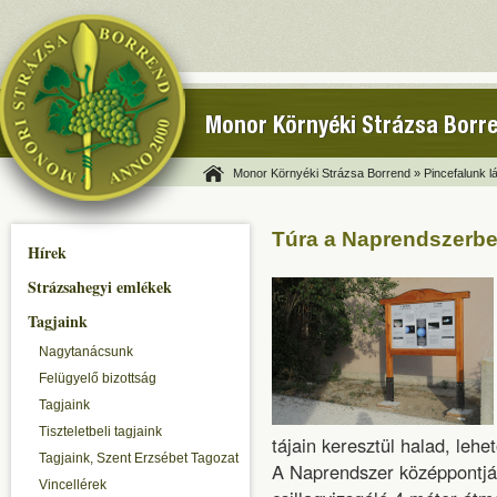
Monor Környéki Strázsa Borr
Monor Környéki Strázsa Borrend »
Pincefalunk lá
Túra a Naprendszerbe
Hírek
Strázsahegyi emlékek
Tagjaink
Nagytanácsunk
Felügyelő bizottság
Tagjaink
Tiszteletbeli tagjaink
tájain keresztül halad, lehe
Tagjaink, Szent Erzsébet Tagozat
A Naprendszer középpontjá
Vincellérek