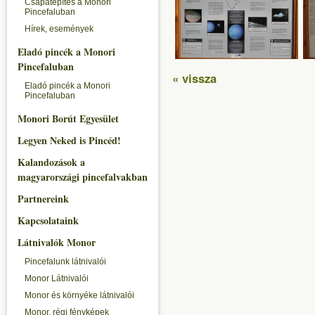
Csapatépítés a Monori
Pincefaluban
Hírek, események
Eladó pincék a Monori
Pincefaluban
« vissza
Eladó pincék a Monori
Pincefaluban
Monori Borút Egyesület
Legyen Neked is Pincéd!
Kalandozások a
magyarországi pincefalvakban
Partnereink
Kapcsolataink
Látnivalók Monor
Pincefalunk látnivalói
Monor Látnivalói
Monor és környéke látnivalói
Monor, régi fényképek