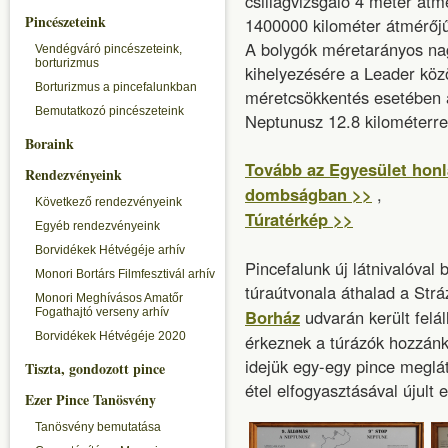
csillagvizsgáló 4 méter átm
Pincészeteink
1400000 kilométer átmérőjű
A bolygók méretarányos na
Vendégváró pincészeteink,
borturizmus
kihelyezésére a Leader közö
Borturizmus a pincefalunkban
méretcsökkentés esetében a
Bemutatkozó pincészeteink
Neptunusz 12.8 kilométerre
Boraink
Tovább az Egyesület honl
Rendezvényeink
dombságban >>
,
Következő rendezvényeink
Túratérkép >>
Egyéb rendezvényeink
Borvidékek Hétvégéje arhív
Pincefalunk új látnivalóval
Monori Bortárs Filmfesztivál arhív
túraútvonala áthalad a Str
Monori Meghívásos Amatőr
Fogathajtó verseny arhív
Borház
udvarán került felál
Borvidékek Hétvégéje 2020
érkeznek a túrázók hozzánk 
idejük egy-egy pince meglát
Tiszta, gondozott pince
étel elfogyasztásával újult 
Ezer Pince Tanösvény
Tanösvény bemutatása