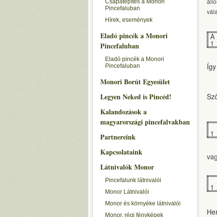
áll
Csapatépítés a Monori
Pincefaluban
vál
Hírek, események
Eladó pincék a Monori
A
1
Pincefaluban
Eladó pincék a Monori
Így
Pincefaluban
Monori Borút Egyesület
Legyen Neked is Pincéd!
Sző
Kalandozások a
magyarországi pincefalvakban
1
Partnereink
Kapcsolataink
vag
Látnivalók Monor
Pincefalunk látnivalói
1
Monor Látnivalói
Monor és környéke látnivalói
Her
Monor, régi fényképek