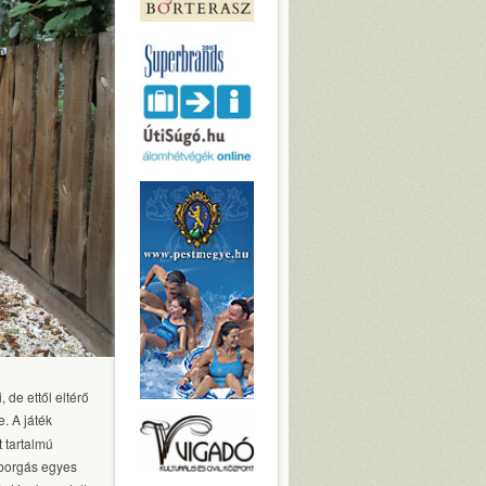
 de ettől eltérő
e. A játék
 tartalmú
mborgás egyes