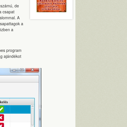
s számú, de
a csapat
talommal. A
csapattagok a
közben a
épes program
ag ajándékot