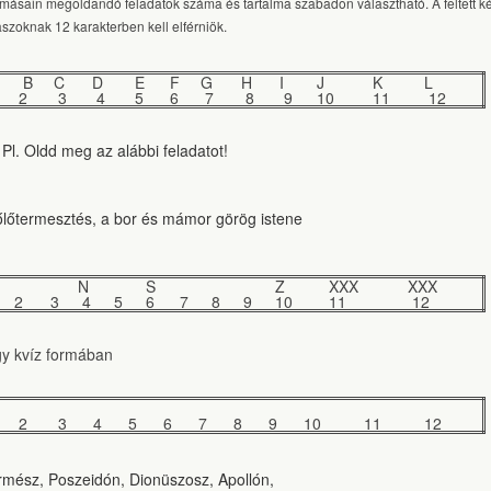
omásain megoldandó feladatok száma és tartalma szabadon választható. A feltett k
aszoknak 12 karakterben kell elférniök.
B
C
D
E
F
G
H
I
J
K
L
2
3
4
5
6
7
8
9
10
11
12
 Pl. Oldd meg az alábbi feladatot!
lőtermesztés, a bor és mámor görög istene
N
S
Z
XXX
XXX
2
3
4
5
6
7
8
9
10
11
12
y kvíz formában
2
3
4
5
6
7
8
9
10
11
12
mész, Poszeidón, Dionüszosz, Apollón,