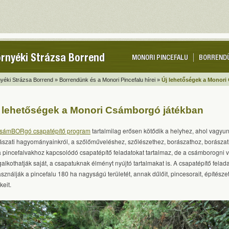
rnyéki Strázsa Borrend
MONORI PINCEFALU
BORREND
yéki Strázsa Borrend »
Borrendünk és a Monori Pincefalu hírei »
Új lehetőségek a Monori
 lehetőségek a Monori Csámborgó játékban
sámBORgó csapatépítő program
tartalmilag erősen kötődik a helyhez, ahol vagyun
ászati hagyományainkról, a szőlőműveléshez, szőlészethez, borászathoz, borásza
a pincefalvakhoz kapcsolódó csapatépítő feladatokat tartalmaz, de a csámborogni 
alkothatják saját, a csapatuknak élményt nyújtó tartalmakat is. A csapatépítő felad
asználják a pincefalu 180 ha nagyságú területét, annak dűlőit, pincesorait, építészet
keit.