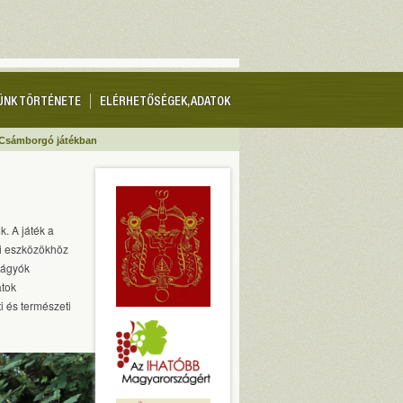
ÜNK TÖRTÉNETE
ELÉRHETŐSÉGEK, ADATOK
 Csámborgó játékban
k. A játék a
ti eszközökhöz
vágyók
atok
i és természeti