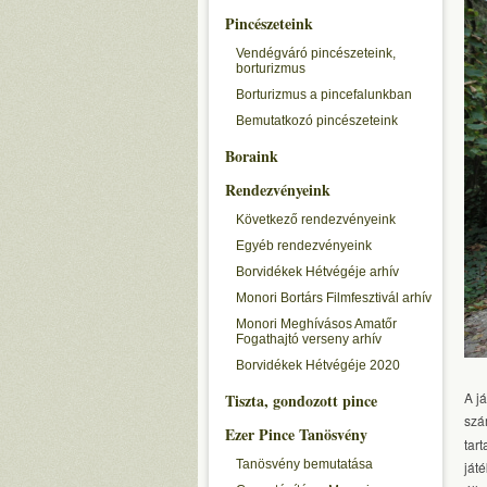
Pincészeteink
Vendégváró pincészeteink,
borturizmus
Borturizmus a pincefalunkban
Bemutatkozó pincészeteink
Boraink
Rendezvényeink
Következő rendezvényeink
Egyéb rendezvényeink
Borvidékek Hétvégéje arhív
Monori Bortárs Filmfesztivál arhív
Monori Meghívásos Amatőr
Fogathajtó verseny arhív
Borvidékek Hétvégéje 2020
A j
Tiszta, gondozott pince
szá
Ezer Pince Tanösvény
tar
Tanösvény bemutatása
ját