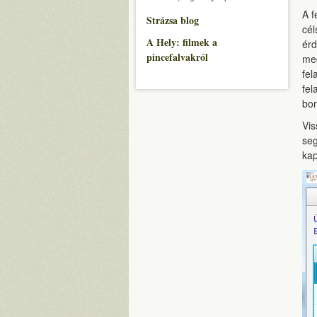
A f
Strázsa blog
cél
A Hely: filmek a
érd
pincefalvakról
meg
fel
fel
bor
Vis
seg
kap