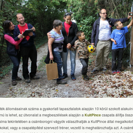
áték állomásainak száma a gyakorlati tapasztalatok alapján 10 körül szokott alakulni,
mú is lehet, az útvonalat a megbeszélések alapján a
KultPince
csapata állítja össz
talma tekintetében a csámborogni vágyók választhatják a KultPince által megalkotott
ékokat, vagy a csapatépítést szervező tréner, vezető is meghatározhatja azt. A csá