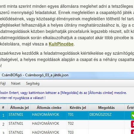
enti minta szerint minden egyes állomásra meglehet adni a tetszőlege
szerű mennyiségű feladatokat. Ennek megfelelően a csapatépítő játék 
eklődésének, vagy közösségi élményeinek megfelelően tölthető fel tar
fejtéseket felhasználjuk a helyes útirány meghatározásához is, így a 
adatmegoldások közben bejárhatják pincefalunk legszebb részeit, sőt 
adatmegoldások során elkalauzolhatjuk a csapatot akár több pincébe is
kóstolásra, majd vissza a
KultPincébe
.
szaérkezve kezdődik a feladatmegoldások kiértékelése egy számítóg
ítségével, a helyes megoldások alapján a csapat és a néhány csapatt
!