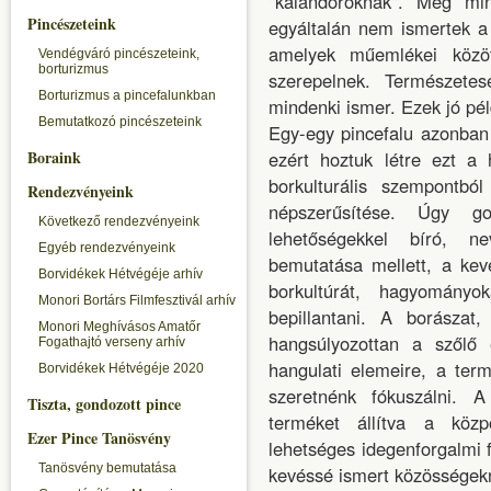
"kalandoroknak". Még mi
Pincészeteink
egyáltalán nem ismertek a 
amelyek műemlékei közöt
Vendégváró pincészeteink,
borturizmus
szerepelnek. Természetes
Borturizmus a pincefalunkban
mindenki ismer. Ezek jó pél
Bemutatkozó pincészeteink
Egy-egy pincefalu azonban 
Boraink
ezért hoztuk létre ezt a 
borkulturális szempontbó
Rendezvényeink
népszerűsítése. Úgy g
Következő rendezvényeink
lehetőségekkel bíró, n
Egyéb rendezvényeink
bemutatása mellett, a kev
Borvidékek Hétvégéje arhív
borkultúrát, hagyomány
Monori Bortárs Filmfesztivál arhív
bepillantani. A borászat
Monori Meghívásos Amatőr
hangsúlyozottan a szőlő 
Fogathajtó verseny arhív
hangulati elemeire, a ter
Borvidékek Hétvégéje 2020
szeretnénk fókuszálni. A
Tiszta, gondozott pince
terméket állítva a közp
Ezer Pince Tanösvény
lehetséges idegenforgalmi f
Tanösvény bemutatása
kevéssé ismert közösségek