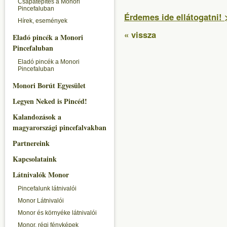
Csapatépítés a Monori
Pincefaluban
Érdemes ide ellátogatni! 
Hírek, események
« vissza
Eladó pincék a Monori
Pincefaluban
Eladó pincék a Monori
Pincefaluban
Monori Borút Egyesület
Legyen Neked is Pincéd!
Kalandozások a
magyarországi pincefalvakban
Partnereink
Kapcsolataink
Látnivalók Monor
Pincefalunk látnivalói
Monor Látnivalói
Monor és környéke látnivalói
Monor, régi fényképek