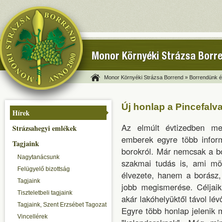
Monor Környéki Strázsa Borr
Monor Környéki Strázsa Borrend »
Borrendünk és
Új honlap a Pincefal
Hírek
Az elmúlt évtizedben me
Strázsahegyi emlékek
emberek egyre több inform
Tagjaink
borokról. Már nemcsak a bo
Nagytanácsunk
szakmai tudás is, ami mö
Felügyelő bizottság
élvezete, hanem a borász,
Tagjaink
jobb megismerése. Céljaik
Tiszteletbeli tagjaink
akár lakóhelyüktől távol lév
Tagjaink, Szent Erzsébet Tagozat
Egyre több honlap jelenik
Vincellérek