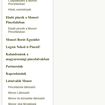
Csapatépítés a Monori
Pincefaluban
Hírek, események
Eladó pincék a Monori
Pincefaluban
Eladó pincék a Monori
Pincefaluban
Monori Borút Egyesület
Legyen Neked is Pincéd!
Kalandozások a
magyarországi pincefalvakban
Partnereink
Kapcsolataink
Látnivalók Monor
Pincefalunk látnivalói
Monor Látnivalói
Monor és környéke látnivalói
Monor, régi fényképek