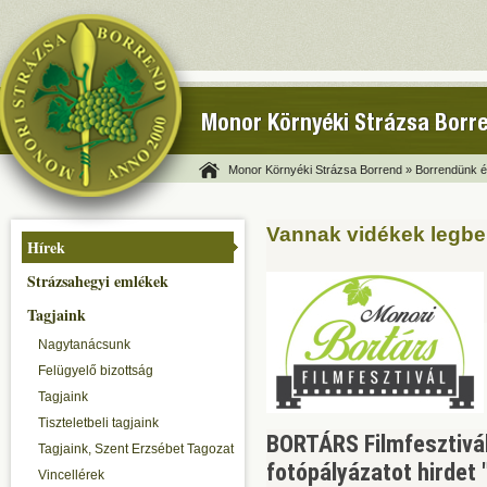
Monor Környéki Strázsa Borr
Monor Környéki Strázsa Borrend »
Borrendünk és
Vannak vidékek legbel
Hírek
Strázsahegyi emlékek
Tagjaink
Nagytanácsunk
Felügyelő bizottság
Tagjaink
Tiszteletbeli tagjaink
BORTÁRS Filmfesztivá
Tagjaink, Szent Erzsébet Tagozat
fotópályázatot hirdet 
Vincellérek