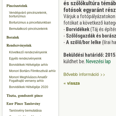
és szőlőkultúra témáb
Pincészeteink
fotósok egyaránt rész
Vendégváró pincészeteink,
Várjuk a fotópályázatokon
borturizmus
fotókat a következő kateg
Borturizmus a pincefalunkban
-
Borvidékek
(Táj és építé
Bemutatkozó pincészeteink
-
Szőlősgazdák és borás
Boraink
-
A szőlő/bor lelke
(lírai 
Rendezvényeink
Következő rendezvényeink
Beküldési határidő: 2015
Egyéb rendezvényeink
küldhet be.
Nevezési lap
Borvidékek Hétvégéje arhív
Monori Bortárs Filmfesztivál arhív
Bővebb információ >>
Monori Meghívásos Amatőr
Fogathajtó verseny arhív
« vissza
Borvidékek Hétvégéje 2020
Tiszta, gondozott pince
Ezer Pince Tanösvény
Tanösvény bemutatása