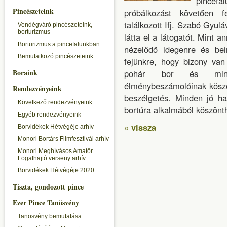
pincefa
Pincészeteink
próbálkozást követően f
találkozott Ifj. Szabó Gyul
Vendégváró pincészeteink,
borturizmus
látta el a látogatót. Mint a
Borturizmus a pincefalunkban
nézelődő idegenre és bein
Bemutatkozó pincészeteink
fejünkre, hogy bizony van
Boraink
pohár bor és mindh
élménybeszámolóinak köszö
Rendezvényeink
beszélgetés. Minden jó ha
Következő rendezvényeink
bortúra alkalmából köszönt
Egyéb rendezvényeink
« vissza
Borvidékek Hétvégéje arhív
Monori Bortárs Filmfesztivál arhív
Monori Meghívásos Amatőr
Fogathajtó verseny arhív
Borvidékek Hétvégéje 2020
Tiszta, gondozott pince
Ezer Pince Tanösvény
Tanösvény bemutatása