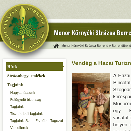
Monor Környéki Strázsa Borr
Monor Környéki Strázsa Borrend »
Borrendünk és
Vendég a Hazai Turiz
Hírek
A Hazai
Strázsahegyi emlékek
Pincefa
Tagjaink
Szeged
Nagytanácsunk
kerékpá
Felügyelő bizottság
Monorra
Tagjaink
egy ke
Tiszteletbeli tagjaink
vasútál
Tagjaink, Szent Erzsébet Tagozat
helyen 
Vincellérek