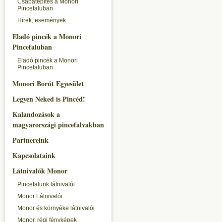
Csapatépítés a Monori
Pincefaluban
Hírek, események
Eladó pincék a Monori
Pincefaluban
Eladó pincék a Monori
Pincefaluban
Monori Borút Egyesület
Legyen Neked is Pincéd!
Kalandozások a
magyarországi pincefalvakban
Partnereink
Kapcsolataink
Látnivalók Monor
Pincefalunk látnivalói
Monor Látnivalói
Monor és környéke látnivalói
Monor, régi fényképek