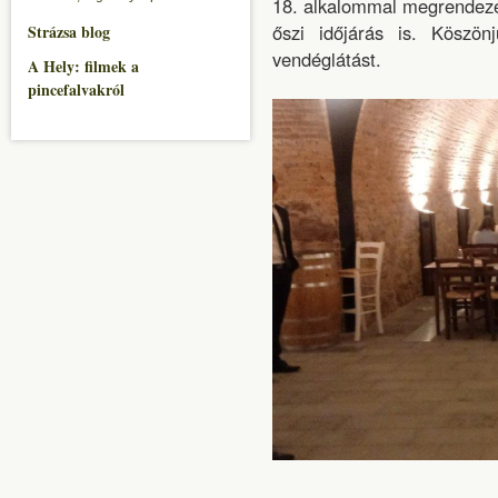
18. alkalommal megrendezet
őszi időjárás is. Köszö
Strázsa blog
vendéglátást.
A Hely: filmek a
pincefalvakról