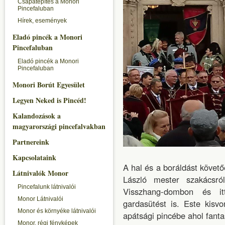
Csapatépítés a Monori
Pincefaluban
Hírek, események
Eladó pincék a Monori
Pincefaluban
Eladó pincék a Monori
Pincefaluban
Monori Borút Egyesület
Legyen Neked is Pincéd!
Kalandozások a
magyarországi pincefalvakban
Partnereink
Kapcsolataink
A hal és a boráldást köve
Látnivalók Monor
László mester szakácsró
Pincefalunk látnivalói
Visszhang-dombon és i
Monor Látnivalói
gardasütést is. Este kisvon
Monor és környéke látnivalói
apátsági pincébe ahol fant
Monor, régi fényképek