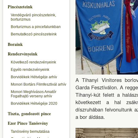
Pincészeteink
Vendégváró pincészeteink,
borturizmus
Borturizmus a pincefalunkban
Bemutatkozó pincészeteink
Boraink
Rendezvényeink
Következő rendezvényeink
Egyéb rendezvényeink
Borvidékek Hétvégéje arhív
A Tihanyi Vinitores borlo
Monori Bortárs Filmfesztivál arhív
Garda Fesztiválon. A reggel
Monori Meghívásos Amatőr
Tihanyi-kút felett a halá
Fogathajtó verseny arhív
következett a hal zsák
Borvidékek Hétvégéje 2020
díszruhában felvonultunk 
Tiszta, gondozott pince
a bor áldása.
Ezer Pince Tanösvény
Tanösvény bemutatása