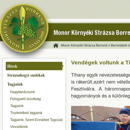
Monor Környéki Strázsa Borr
Monor Környéki Strázsa Borrend »
Borrendünk és
Vendégek voltunk a T
Hírek
Tihany egyik nevezetessége 
Strázsahegyi emlékek
is rákerült,ezért nem vélet
Tagjaink
Fesztiválra. A háromnapos
Nagytanácsunk
hagyományok és a különlege
Felügyelő bizottság
Tagjaink
Tiszteletbeli tagjaink
Tagjaink, Szent Erzsébet Tagozat
Vincellérek