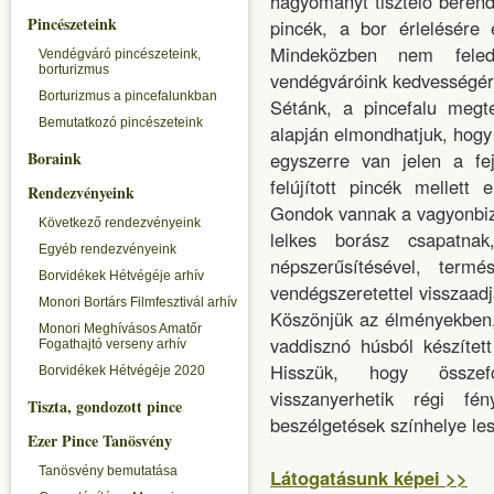
hagyományt tisztelő berend
Pincészeteink
pincék, a bor érlelésére 
Mindeközben nem feled
Vendégváró pincészeteink,
borturizmus
vendégváróink kedvességér
Borturizmus a pincefalunkban
Sétánk, a pincefalu megte
Bemutatkozó pincészeteink
alapján elmondhatjuk, hogy
Boraink
egyszerre van jelen a fe
felújított pincék mellett 
Rendezvényeink
Gondok vannak a vagyonbiz
Következő rendezvényeink
lelkes borász csapatnak
Egyéb rendezvényeink
népszerűsítésével, term
Borvidékek Hétvégéje arhív
vendégszeretettel visszaadj
Monori Bortárs Filmfesztivál arhív
Köszönjük az élményekben,
Monori Meghívásos Amatőr
vaddisznó húsból készítet
Fogathajtó verseny arhív
Hisszük, hogy összefo
Borvidékek Hétvégéje 2020
visszanyerhetik régi fé
Tiszta, gondozott pince
beszélgetések színhelye les
Ezer Pince Tanösvény
Tanösvény bemutatása
Látogatásunk képei >>