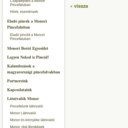
Csapatépítés a Monori
« vissza
Pincefaluban
Hírek, események
Eladó pincék a Monori
Pincefaluban
Eladó pincék a Monori
Pincefaluban
Monori Borút Egyesület
Legyen Neked is Pincéd!
Kalandozások a
magyarországi pincefalvakban
Partnereink
Kapcsolataink
Látnivalók Monor
Pincefalunk látnivalói
Monor Látnivalói
Monor és környéke látnivalói
Monor, régi fényképek