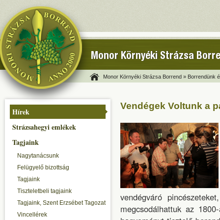
Monor Környéki Strázsa Borr
Monor Környéki Strázsa Borrend »
Borrendünk és
Vendégek Voltunk a p
Hírek
Strázsahegyi emlékek
Tagjaink
Nagytanácsunk
Felügyelő bizottság
Tagjaink
Tiszteletbeli tagjaink
vendégváró pincészeteket
Tagjaink, Szent Erzsébet Tagozat
megcsodálhattuk az 1800-a
Vincellérek