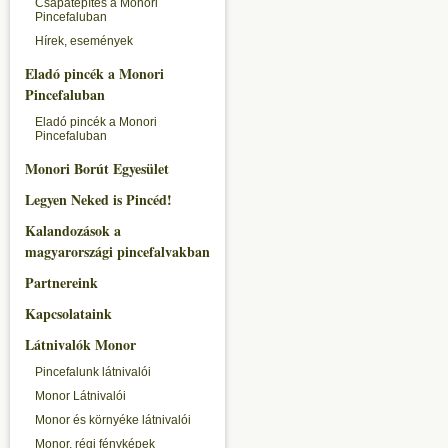
Csapatépítés a Monori
Pincefaluban
Hírek, események
Eladó pincék a Monori
Pincefaluban
Eladó pincék a Monori
Pincefaluban
Monori Borút Egyesület
Legyen Neked is Pincéd!
Kalandozások a
magyarországi pincefalvakban
Partnereink
Kapcsolataink
Látnivalók Monor
Pincefalunk látnivalói
Monor Látnivalói
Monor és környéke látnivalói
Monor, régi fényképek