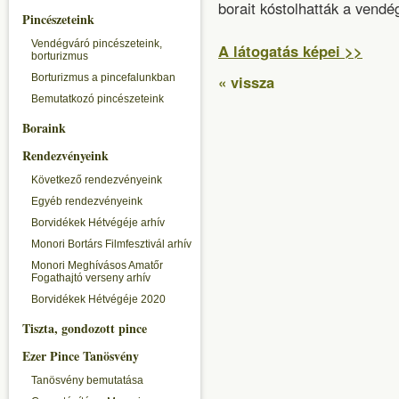
borait kóstolhatták a vendé
Pincészeteink
Vendégváró pincészeteink,
A látogatás képei >>
borturizmus
Borturizmus a pincefalunkban
« vissza
Bemutatkozó pincészeteink
Boraink
Rendezvényeink
Következő rendezvényeink
Egyéb rendezvényeink
Borvidékek Hétvégéje arhív
Monori Bortárs Filmfesztivál arhív
Monori Meghívásos Amatőr
Fogathajtó verseny arhív
Borvidékek Hétvégéje 2020
Tiszta, gondozott pince
Ezer Pince Tanösvény
Tanösvény bemutatása