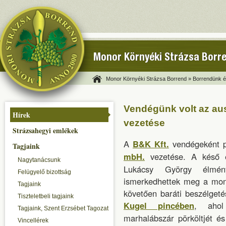
Monor Környéki Strázsa Borr
Monor Környéki Strázsa Borrend »
Borrendünk és
Vendégünk volt az aus
Hírek
vezetése
Strázsahegyi emlékek
A
B&K Kft.
vendégeként pi
Tagjaink
mbH.
vezetése. A késő 
Nagytanácsunk
Lukácsy György élmén
Felügyelő bizottság
ismerkedhettek meg a mono
Tagjaink
követően baráti beszélget
Tiszteletbeli tagjaink
Kugel pincében
, aho
Tagjaink, Szent Erzsébet Tagozat
marhalábszár pörköltjét é
Vincellérek