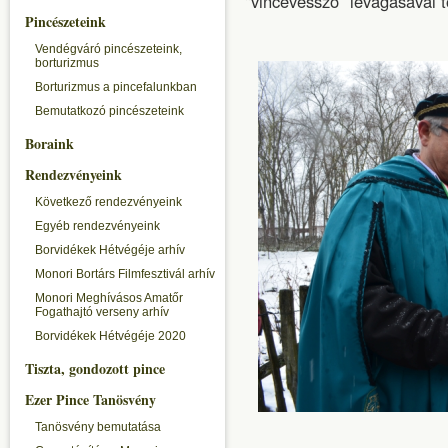
"vincevessző” levágásával t
Pincészeteink
Vendégváró pincészeteink,
borturizmus
Borturizmus a pincefalunkban
Bemutatkozó pincészeteink
Boraink
Rendezvényeink
Következő rendezvényeink
Egyéb rendezvényeink
Borvidékek Hétvégéje arhív
Monori Bortárs Filmfesztivál arhív
Monori Meghívásos Amatőr
Fogathajtó verseny arhív
Borvidékek Hétvégéje 2020
Tiszta, gondozott pince
Ezer Pince Tanösvény
Tanösvény bemutatása