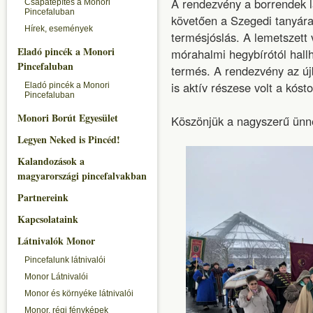
A rendezvény a borrendek l
Csapatépítés a Monori
Pincefaluban
követően a Szegedi tanyára
Hírek, események
termésjóslás. A lemetszett 
Eladó pincék a Monori
mórahalmi hegybírótól hallh
Pincefaluban
termés. A rendezvény az újb
is aktív részese volt a kóst
Eladó pincék a Monori
Pincefaluban
Monori Borút Egyesület
Köszönjük a nagyszerű ünne
Legyen Neked is Pincéd!
Kalandozások a
magyarországi pincefalvakban
Partnereink
Kapcsolataink
Látnivalók Monor
Pincefalunk látnivalói
Monor Látnivalói
Monor és környéke látnivalói
Monor, régi fényképek