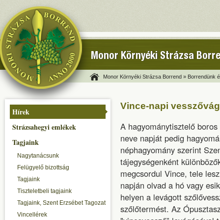
Monor Környéki Strázsa Borr
Monor Környéki Strázsa Borrend »
Borrendünk és
Vince-napi vesszővág
Hírek
A hagyománytisztelő boros 
Strázsahegyi emlékek
neve napját pedig hagyomá
Tagjaink
néphagyomány szerint Szent
Nagytanácsunk
tájegységenként különbözők
Felügyelő bizottság
megcsordul Vince, tele lesz
Tagjaink
napján olvad a hó vagy esik
Tiszteletbeli tagjaink
helyen a levágott szőlővess
Tagjaink, Szent Erzsébet Tagozat
szőlőtermést. Az Ópusztasz
Vincellérek