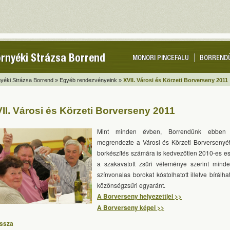
rnyéki Strázsa Borrend
MONORI PINCEFALU
BORREND
yéki Strázsa Borrend »
Egyéb rendezvényeink »
XVII. Városi és Körzeti Borverseny 2011
II. Városi és Körzeti Borverseny 2011
Mint minden évben, Borrendünk ebben
megrendezte a Városi és Körzeti Borversenyét.
borkészítés számára is kedvezőtlen 2010-es es
a szakavatott zsűri véleménye szerint mind
színvonalas borokat kóstolhatott illetve bírálha
közönségzsűri egyaránt.
A Borverseny helyezettjei >>
A Borverseny képei >>
issza