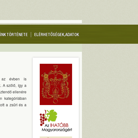
ÜNK TÖRTÉNETE
ELÉRHETŐSÉGEK, ADATOK
 az évben is
 A szőlő, így a
ztendő ellenére
en kategóriában
tott a zsűri és a