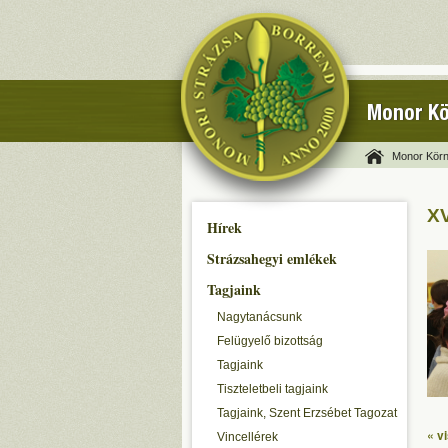
Monor Kö
Monor Körn
XV
Hírek
Strázsahegyi emlékek
Tagjaink
Nagytanácsunk
Felügyelő bizottság
Tagjaink
Tiszteletbeli tagjaink
Tagjaink, Szent Erzsébet Tagozat
« v
Vincellérek