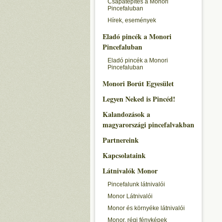
Csapatépítés a Monori
Pincefaluban
Hírek, események
Eladó pincék a Monori
Pincefaluban
Eladó pincék a Monori
Pincefaluban
Monori Borút Egyesület
Legyen Neked is Pincéd!
Kalandozások a
magyarországi pincefalvakban
Partnereink
Kapcsolataink
Látnivalók Monor
Pincefalunk látnivalói
Monor Látnivalói
Monor és környéke látnivalói
Monor, régi fényképek