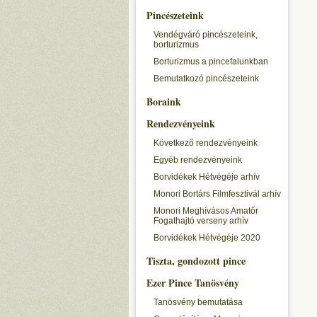
Pincészeteink
Vendégváró pincészeteink,
borturizmus
Borturizmus a pincefalunkban
Bemutatkozó pincészeteink
Boraink
Rendezvényeink
Következő rendezvényeink
Egyéb rendezvényeink
Borvidékek Hétvégéje arhív
Monori Bortárs Filmfesztivál arhív
Monori Meghívásos Amatőr
Fogathajtó verseny arhív
Borvidékek Hétvégéje 2020
Tiszta, gondozott pince
Ezer Pince Tanösvény
Tanösvény bemutatása