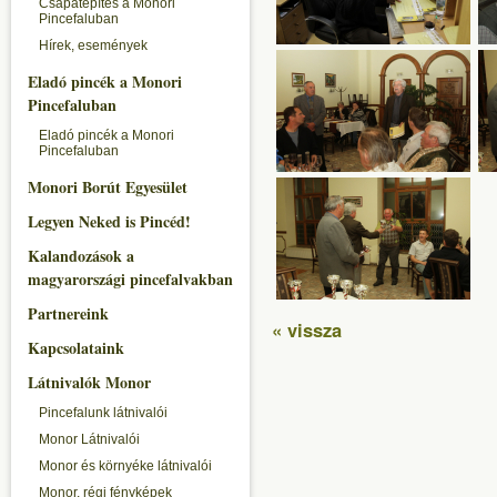
Csapatépítés a Monori
Pincefaluban
Hírek, események
Eladó pincék a Monori
Pincefaluban
Eladó pincék a Monori
Pincefaluban
Monori Borút Egyesület
Legyen Neked is Pincéd!
Kalandozások a
magyarországi pincefalvakban
Partnereink
« vissza
Kapcsolataink
Látnivalók Monor
Pincefalunk látnivalói
Monor Látnivalói
Monor és környéke látnivalói
Monor, régi fényképek