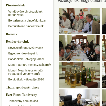
vezetőjének, hogy otthont 
Pincészeteink
Vendégváró pincészeteink,
borturizmus
Borturizmus a pincefalunkban
Bemutatkozó pincészeteink
Boraink
Rendezvényeink
Következő rendezvényeink
Egyéb rendezvényeink
Borvidékek Hétvégéje arhív
Monori Bortárs Filmfesztivál arhív
Monori Meghívásos Amatőr
Fogathajtó verseny arhív
Borvidékek Hétvégéje 2020
Tiszta, gondozott pince
Ezer Pince Tanösvény
Tanösvény bemutatása