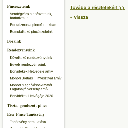
Pincészeteink
Tovább a részletekért >>
Vendégváró pincészeteink,
« vissza
borturizmus
Borturizmus a pincefalunkban
Bemutatkozó pincészeteink
Boraink
Rendezvényeink
Következő rendezvényeink
Egyéb rendezvényeink
Borvidékek Hétvégéje arhív
Monori Bortárs Filmfesztivál arhív
Monori Meghívásos Amatőr
Fogathajtó verseny arhív
Borvidékek Hétvégéje 2020
Tiszta, gondozott pince
Ezer Pince Tanösvény
Tanösvény bemutatása