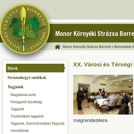
Monor Környéki Strázsa Borr
Monor Környéki Strázsa Borrend »
Borrendünk és
XX. Városi és Térségi
Hírek
Strázsahegyi emlékek
Tagjaink
Nagytanácsunk
Felügyelő bizottság
Tagjaink
Tiszteletbeli tagjaink
megrendezésre.
Tagjaink, Szent Erzsébet Tagozat
Vincellérek