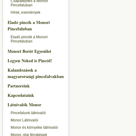
Csapatépítés a Monori
Pincefaluban
Hírek, események
Eladó pincék a Monori
Pincefaluban
Eladó pincék a Monori
Pincefaluban
Monori Borút Egyesület
Legyen Neked is Pincéd!
Kalandozások a
magyarországi pincefalvakban
Partnereink
Kapcsolataink
Látnivalók Monor
Pincefalunk látnivalói
Monor Látnivalói
Monor és környéke látnivalói
Monor, régi fényképek