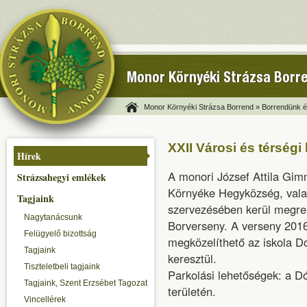
Monor Környéki Strázsa Borr
Monor Környéki Strázsa Borrend »
Borrendünk és
XXII Városi és térség
Hírek
A monori József Attila Gi
Strázsahegyi emlékek
Környéke Hegyközség, vala
Tagjaink
szervezésében kerül megre
Nagytanácsunk
Borverseny. A verseny 2016.
Felügyelő bizottság
megközelíthető az iskola D
Tagjaink
keresztül.
Tiszteletbeli tagjaink
Parkolási lehetőségek: a Dó
Tagjaink, Szent Erzsébet Tagozat
területén.
Vincellérek