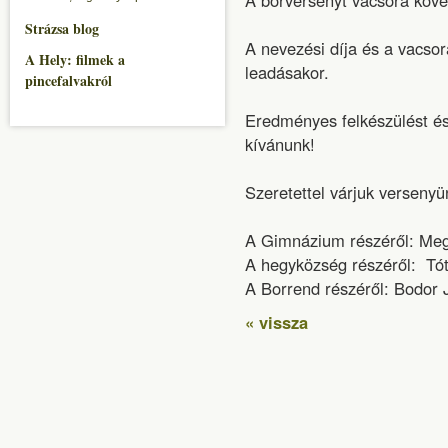
A borversenyt vacsora köve
Strázsa blog
A nevezési díja és a vacsor
A Hely: filmek a
leadásakor.
pincefalvakról
Eredményes felkészülést és 
kívánunk!
Szeretettel várjuk versenyü
A Gimnázium részéről: Megye
A hegyközség részéről: Tót
A Borrend részéről: Bodor 
« vissza