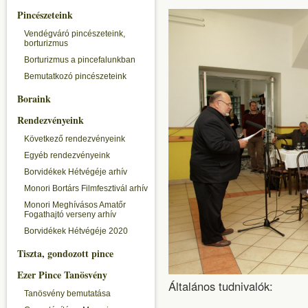
Pincészeteink
Vendégváró pincészeteink,
borturizmus
Borturizmus a pincefalunkban
Bemutatkozó pincészeteink
Boraink
Rendezvényeink
Következő rendezvényeink
Egyéb rendezvényeink
Borvidékek Hétvégéje arhív
Monori Bortárs Filmfesztivál arhív
Monori Meghívásos Amatőr
Fogathajtó verseny arhív
Borvidékek Hétvégéje 2020
Tiszta, gondozott pince
Ezer Pince Tanösvény
Általános tudnivalók:
Tanösvény bemutatása