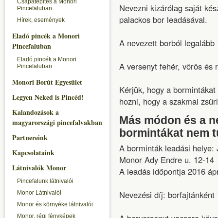
Csapatépítés a Monori
Nevezni kizárólag saját kész
Pincefaluban
palackos bor leadásával.
Hírek, események
Eladó pincék a Monori
A nevezett borból legalább 
Pincefaluban
Eladó pincék a Monori
A versenyt fehér, vörös és 
Pincefaluban
Monori Borút Egyesület
Kérjük, hogy a bormintákat
Legyen Neked is Pincéd!
hozni, hogy a szakmai zsűr
Kalandozások a
Más módon és a nev
magyarországi pincefalvakban
bormintákat nem t
Partnereink
A borminták leadási helye:
Kapcsolataink
Monor Ady Endre u. 12-14
Látnivalók Monor
A leadás időpontja 2016 ápr
Pincefalunk látnivalói
Nevezési díj: borfajtánként
Monor Látnivalói
Monor és környéke látnivalói
Monor, régi fényképek