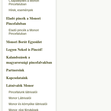
Csapatépítés a Monori
Pincefaluban
Hírek, események
Eladó pincék a Monori
Pincefaluban
Eladó pincék a Monori
Pincefaluban
Monori Borút Egyesület
Legyen Neked is Pincéd!
Kalandozások a
magyarországi pincefalvakban
Partnereink
Kapcsolataink
Látnivalók Monor
Pincefalunk látnivalói
Monor Látnivalói
Monor és környéke látnivalói
Monor, régi fényképek