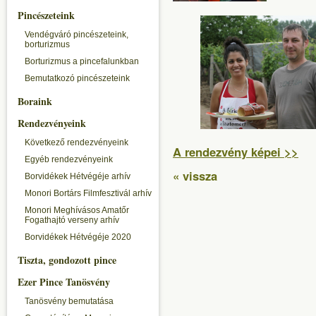
Pincészeteink
Vendégváró pincészeteink,
borturizmus
Borturizmus a pincefalunkban
Bemutatkozó pincészeteink
Boraink
Rendezvényeink
Következő rendezvényeink
A rendezvény képei >>
Egyéb rendezvényeink
« vissza
Borvidékek Hétvégéje arhív
Monori Bortárs Filmfesztivál arhív
Monori Meghívásos Amatőr
Fogathajtó verseny arhív
Borvidékek Hétvégéje 2020
Tiszta, gondozott pince
Ezer Pince Tanösvény
Tanösvény bemutatása