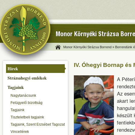
Monor Környéki Strázsa Borr
Monor Környéki Strázsa Borrend »
Borrendünk és
IV. Óhegyi Bornap és 
Hírek
Strázsahegyi emlékek
A Péter
rendezt
Tagjaink
Az esem
Nagytanácsunk
akart l
Felügyelő bizottság
hangulat
Tagjaink
készült
Tiszteletbeli tagjaink
fentiekb
Tagjaink, Szent Erzsébet Tagozat
rendezv
Vincellérek