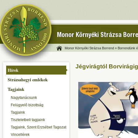
Monor Környéki Strázsa Borr
Monor Környéki Strázsa Borrend »
Borrendünk és
Jégvirágtól Borvirági
Hírek
Strázsahegyi emlékek
Tagjaink
Nagytanácsunk
Felügyelő bizottság
Tagjaink
Tiszteletbeli tagjaink
Tagjaink, Szent Erzsébet Tagozat
Vincellérek