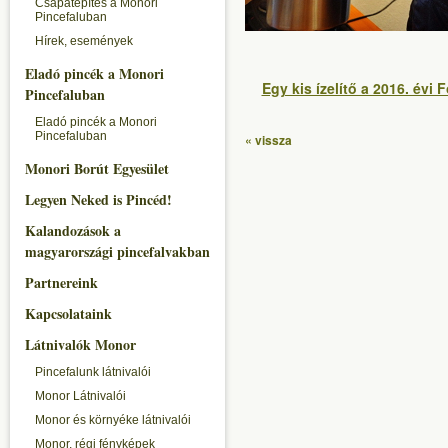
Csapatépítés a Monori
Pincefaluban
Hírek, események
Eladó pincék a Monori
Egy kis ízelítő a 2016. évi
Pincefaluban
Eladó pincék a Monori
Pincefaluban
« vissza
Monori Borút Egyesület
Legyen Neked is Pincéd!
Kalandozások a
magyarországi pincefalvakban
Partnereink
Kapcsolataink
Látnivalók Monor
Pincefalunk látnivalói
Monor Látnivalói
Monor és környéke látnivalói
Monor, régi fényképek