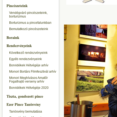
Pincészeteink
Vendégváró pincészeteink,
borturizmus
Borturizmus a pincefalunkban
Bemutatkozó pincészeteink
Boraink
Rendezvényeink
Következő rendezvényeink
Egyéb rendezvényeink
Borvidékek Hétvégéje arhív
Monori Bortárs Filmfesztivál arhív
Monori Meghívásos Amatőr
Fogathajtó verseny arhív
Borvidékek Hétvégéje 2020
Tiszta, gondozott pince
Ezer Pince Tanösvény
Tanösvény bemutatása