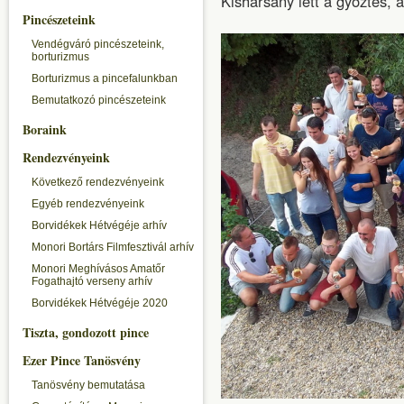
Kisharsány lett a győztes, 
Pincészeteink
Vendégváró pincészeteink,
borturizmus
Borturizmus a pincefalunkban
Bemutatkozó pincészeteink
Boraink
Rendezvényeink
Következő rendezvényeink
Egyéb rendezvényeink
Borvidékek Hétvégéje arhív
Monori Bortárs Filmfesztivál arhív
Monori Meghívásos Amatőr
Fogathajtó verseny arhív
Borvidékek Hétvégéje 2020
Tiszta, gondozott pince
Ezer Pince Tanösvény
Tanösvény bemutatása