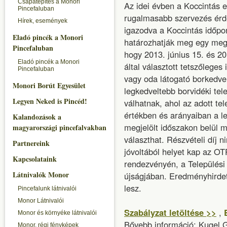
Csapatépítés a Monori
Az idei évben a Koccintás
Pincefaluban
rugalmasabb szervezés érde
Hírek, események
igazodva a Koccintás időpo
Eladó pincék a Monori
határozhatják meg egy megh
Pincefaluban
hogy 2013. június 15. és 20
Eladó pincék a Monori
által választott tetszőleges
Pincefaluban
vagy oda látogató borkedv
Monori Borút Egyesület
legkedveltebb borvidéki tel
Legyen Neked is Pincéd!
válhatnak, ahol az adott te
értékben és arányaiban a l
Kalandozások a
megjelölt időszakon belül m
magyarországi pincefalvakban
választhat. Részvételi díj 
Partnereink
jóvoltából helyet kap az OT
Kapcsolataink
rendezvényén, a Település
Látnivalók Monor
újságjában. Eredményhirde
lesz.
Pincefalunk látnivalói
Monor Látnivalói
Szabályzat letöltése >>
,
Monor és környéke látnivalói
Bővebb információ: Kugel
Monor, régi fényképek