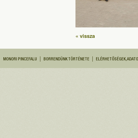
« vissza
MONORI PINCEFALU
BORRENDÜNK TÖRTÉNETE
ELÉRHETŐSÉGEK, ADAT