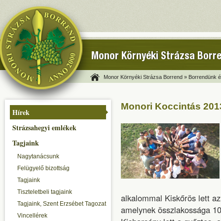
Monor Környéki Strázsa Borr
Monor Környéki Strázsa Borrend »
Borrendünk és
Monori Koccintás 201
Hírek
Strázsahegyi emlékek
Tagjaink
Nagytanácsunk
Felügyelő bizottság
Tagjaink
Tiszteletbeli tagjaink
alkalommal Kiskőrös lett az
Tagjaink, Szent Erzsébet Tagozat
amelynek összlakossága 10 0
Vincellérek