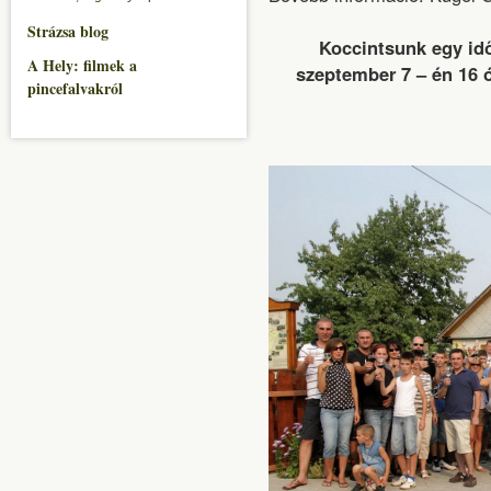
Strázsa blog
Koccintsunk egy id
A Hely: filmek a
szeptember 7 – én 16 ó
pincefalvakról