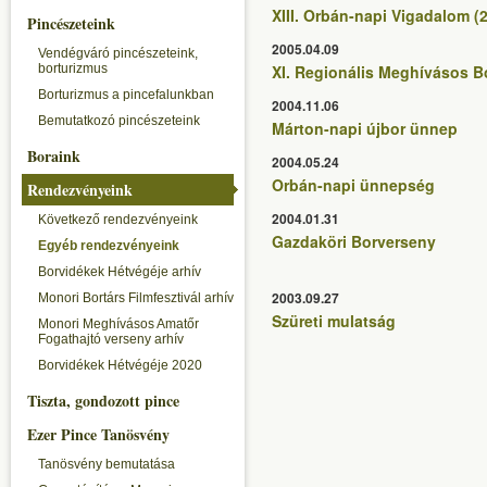
XIII. Orbán-napi Vigadalom (2
Pincészeteink
2005.04.09
Vendégváró pincészeteink,
borturizmus
XI. Regionális Meghívásos B
Borturizmus a pincefalunkban
2004.11.06
Bemutatkozó pincészeteink
Márton-napi újbor ünnep
Boraink
2004.05.24
Orbán-napi ünnepség
Rendezvényeink
2004.01.31
Következő rendezvényeink
Gazdaköri Borverseny
Egyéb rendezvényeink
Borvidékek Hétvégéje arhív
2003.09.27
Monori Bortárs Filmfesztivál arhív
Szüreti mulatság
Monori Meghívásos Amatőr
Fogathajtó verseny arhív
Borvidékek Hétvégéje 2020
Tiszta, gondozott pince
Ezer Pince Tanösvény
Tanösvény bemutatása