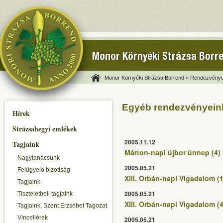
Monor Környéki Strázsa Borr
Monor Környéki Strázsa Borrend »
Rendezvénye
Egyéb rendezvényein
Hírek
Strázsahegyi emlékek
2005.11.12
Tagjaink
Márton-napi újbor ünnep (4)
Nagytanácsunk
2005.05.21
Felügyelő bizottság
XIII. Orbán-napi Vigadalom (1
Tagjaink
2005.05.21
Tiszteletbeli tagjaink
XIII. Orbán-napi Vigadalom (4
Tagjaink, Szent Erzsébet Tagozat
Vincellérek
2005.05.21