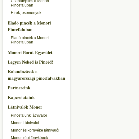
Csapatépítés a Monori
Pincefaluban
Hírek, események
Eladó pincék a Monori
Pincefaluban
Eladó pincék a Monori
Pincefaluban
Monori Borút Egyesület
Legyen Neked is Pincéd!
Kalandozások a
magyarországi pincefalvakban
Partnereink
Kapcsolataink
Látnivalók Monor
Pincefalunk látnivalói
Monor Látnivalói
Monor és környéke látnivalói
Monor, régi fényképek