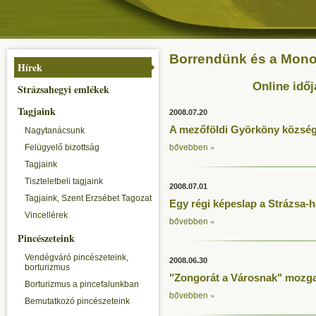
Borrendünk és a Monori
Hírek
Online időj
Strázsahegyi emlékek
Tagjaink
2008.07.20
A mezőföldi Györköny község 
Nagytanácsunk
bővebben »
Felügyelő bizottság
Tagjaink
Tiszteletbeli tagjaink
2008.07.01
Tagjaink, Szent Erzsébet Tagozat
Egy régi képeslap a Strázsa-h
Vincellérek
bővebben »
Pincészeteink
Vendégváró pincészeteink,
2008.06.30
borturizmus
"Zongorát a Városnak" mozg
Borturizmus a pincefalunkban
bővebben »
Bemutatkozó pincészeteink