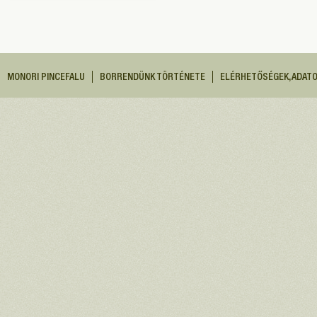
MONORI PINCEFALU
BORRENDÜNK TÖRTÉNETE
ELÉRHETŐSÉGEK, ADAT