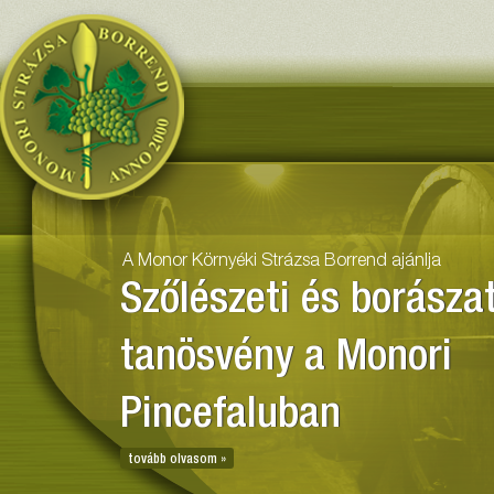
Monor Környéki Strázsa Borr
A Monor Környéki Strázsa Borrend ajánlja
Szőlészeti és borászat
tanösvény a Monori
Pincefaluban
tovább olvasom »