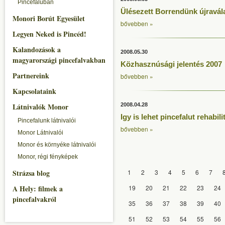
Pincefaluban
Ülésezett Borrendünk újravál
Monori Borút Egyesület
bővebben »
Legyen Neked is Pincéd!
Kalandozások a
2008.05.30
magyarországi pincefalvakban
Közhasznúsági jelentés 2007
Partnereink
bővebben »
Kapcsolataink
Látnivalók Monor
2008.04.28
Igy is lehet pincefalut rehabili
Pincefalunk látnivalói
bővebben »
Monor Látnivalói
Monor és környéke látnivalói
Monor, régi fényképek
Strázsa blog
1
2
3
4
5
6
7
A Hely: filmek a
19
20
21
22
23
24
pincefalvakról
35
36
37
38
39
40
51
52
53
54
55
56