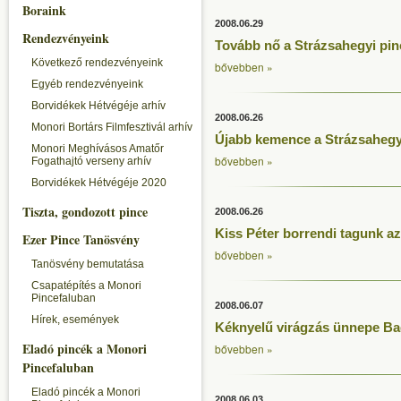
Boraink
2008.06.29
Rendezvényeink
Tovább nő a Strázsahegyi pin
Következő rendezvényeink
bővebben »
Egyéb rendezvényeink
Borvidékek Hétvégéje arhív
2008.06.26
Monori Bortárs Filmfesztivál arhív
Újabb kemence a Strázsahegy
Monori Meghívásos Amatőr
bővebben »
Fogathajtó verseny arhív
Borvidékek Hétvégéje 2020
Tiszta, gondozott pince
2008.06.26
Kiss Péter borrendi tagunk a
Ezer Pince Tanösvény
bővebben »
Tanösvény bemutatása
Csapatépítés a Monori
Pincefaluban
2008.06.07
Hírek, események
Kéknyelű virágzás ünnepe B
Eladó pincék a Monori
bővebben »
Pincefaluban
Eladó pincék a Monori
2008.06.03