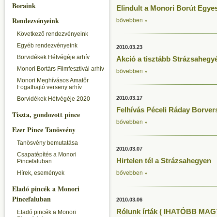
Boraink
Elindult a Monori Borút Egyes
Rendezvényeink
bővebben »
Következő rendezvényeink
Egyéb rendezvényeink
2010.03.23
Borvidékek Hétvégéje arhív
Akció a tisztább Strázsahegyé
Monori Bortárs Filmfesztivál arhív
bővebben »
Monori Meghívásos Amatőr
Fogathajtó verseny arhív
2010.03.17
Borvidékek Hétvégéje 2020
Felhívás Péceli Ráday Borver
Tiszta, gondozott pince
bővebben »
Ezer Pince Tanösvény
Tanösvény bemutatása
2010.03.07
Csapatépítés a Monori
Hirtelen tél a Strázsahegyen
Pincefaluban
bővebben »
Hírek, események
Eladó pincék a Monori
Pincefaluban
2010.03.06
Rólunk írták ( IHATÓBB M
Eladó pincék a Monori