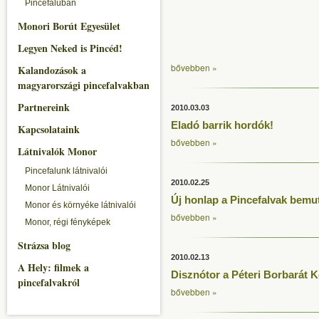
Pincefaluban
Monori Borút Egyesület
Legyen Neked is Pincéd!
bővebben »
Kalandozások a
magyarországi pincefalvakban
Partnereink
2010.03.03
Eladó barrik hordók!
Kapcsolataink
bővebben »
Látnivalók Monor
Pincefalunk látnivalói
2010.02.25
Monor Látnivalói
Új honlap a Pincefalvak bemu
Monor és környéke látnivalói
bővebben »
Monor, régi fényképek
Strázsa blog
2010.02.13
A Hely: filmek a
Disznótor a Péteri Borbarát 
pincefalvakról
bővebben »