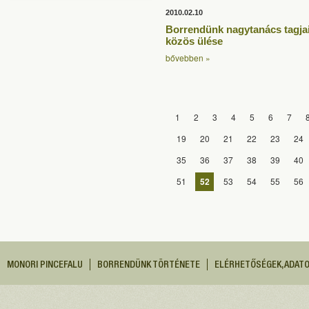
2010.02.10
Borrendünk nagytanács tagja
közös ülése
bővebben »
1
2
3
4
5
6
7
19
20
21
22
23
24
35
36
37
38
39
40
51
52
53
54
55
56
MONORI PINCEFALU
BORRENDÜNK TÖRTÉNETE
ELÉRHETŐSÉGEK, ADAT