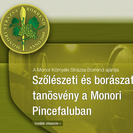
Monor Környéki Strázsa Borr
A Monor Környéki Strázsa Borrend ajánlja
Szőlészeti és borászat
tanösvény a Monori
Pincefaluban
tovább olvasom »