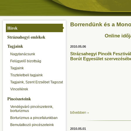
Borrendünk és a Monori
Hírek
Online időj
Strázsahegyi emlékek
Tagjaink
2010.05.06
Strázsahegyi Pincék Fesztivál
Nagytanácsunk
Borút Egyesület szervezéséb
Felügyelő bizottság
Tagjaink
Tiszteletbeli tagjaink
Tagjaink, Szent Erzsébet Tagozat
Vincellérek
Pincészeteink
Vendégváró pincészeteink,
borturizmus
bővebben »
Borturizmus a pincefalunkban
Bemutatkozó pincészeteink
2010.05.01