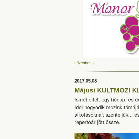
bővebben »
2017.05.08
Májusi KULTMOZI K
Ismét eltelt egy hónap, és é
Idei negyedik mozink témájá
alkotásoknak szenteljük... 
repertoár jött össze.