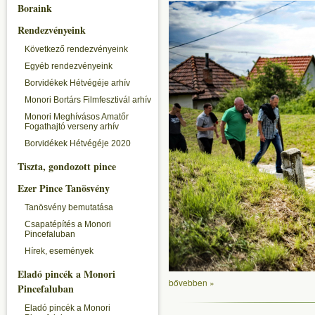
Boraink
Rendezvényeink
Következő rendezvényeink
Egyéb rendezvényeink
Borvidékek Hétvégéje arhív
Monori Bortárs Filmfesztivál arhív
Monori Meghívásos Amatőr
Fogathajtó verseny arhív
Borvidékek Hétvégéje 2020
Tiszta, gondozott pince
Ezer Pince Tanösvény
Tanösvény bemutatása
Csapatépítés a Monori
Pincefaluban
Hírek, események
Eladó pincék a Monori
bővebben »
Pincefaluban
Eladó pincék a Monori