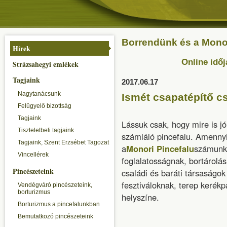
Borrendünk és a Monori
Hírek
Online időj
Strázsahegyi emlékek
Tagjaink
2017.06.17
Nagytanácsunk
Ismét csapatépítő c
Felügyelő bizottság
Tagjaink
Lássuk csak, hogy mire is jó
Tiszteletbeli tagjaink
számláló pincefalu. Amennyib
Tagjaink, Szent Erzsébet Tagozat
a
Monori Pincefalu
számunkr
Vincellérek
foglalatosságnak, bortárolá
Pincészeteink
családi és baráti társaságok
fesztiváloknak, terep kerék
Vendégváró pincészeteink,
borturizmus
helyszíne.
Borturizmus a pincefalunkban
Bemutatkozó pincészeteink