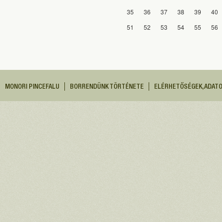
35
36
37
38
39
40
51
52
53
54
55
56
MONORI PINCEFALU
BORRENDÜNK TÖRTÉNETE
ELÉRHETŐSÉGEK, ADAT