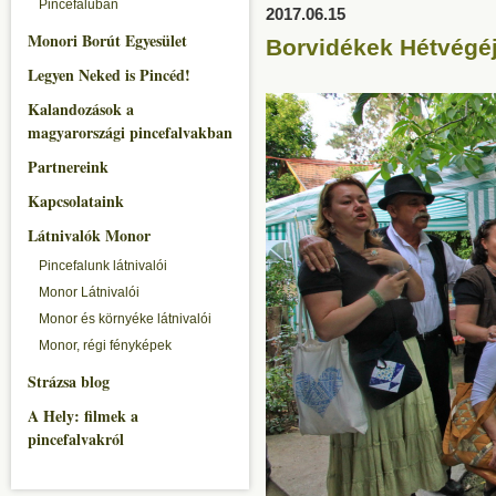
Pincefaluban
2017.06.15
Monori Borút Egyesület
Borvidékek Hétvégéj
Legyen Neked is Pincéd!
Kalandozások a
magyarországi pincefalvakban
Partnereink
Kapcsolataink
Látnivalók Monor
Pincefalunk látnivalói
Monor Látnivalói
Monor és környéke látnivalói
Monor, régi fényképek
Strázsa blog
A Hely: filmek a
pincefalvakról