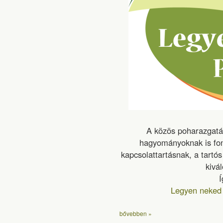
A közös poharazgatás
hagyományoknak is fon
kapcsolattartásnak, a tartó
kivál
Í
Legyen neked 
bővebben »