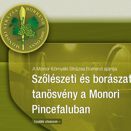
Monor Környéki Strázsa Borr
A Monor Környéki Strázsa Borrend ajánlja
A Monori Pincefalu
bemutatása
tovább olvasom »