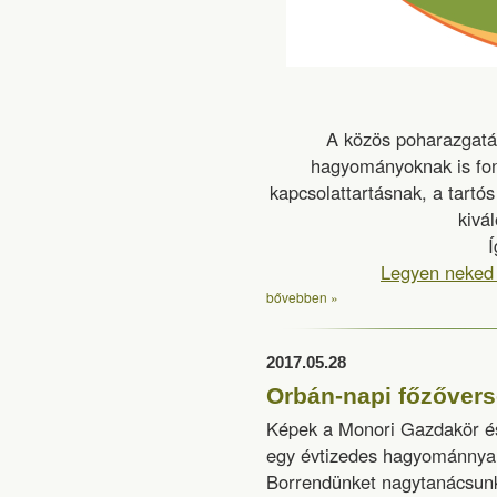
A közös poharazgatás
hagyományoknak is fon
kapcsolattartásnak, a tartó
kivál
Í
Legyen neked 
bővebben »
2017.05.28
Orbán-napi főzővers
Képek a Monori Gazdakör és
egy évtizedes hagyománnyal 
Borrendünket nagytanácsunk