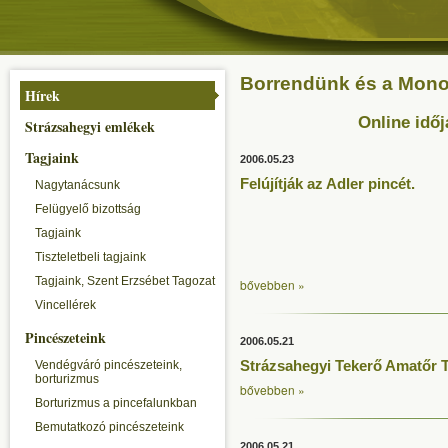
Borrendünk és a Monori
Hírek
Online időj
Strázsahegyi emlékek
Tagjaink
2006.05.23
Felújítják az Adler pincét.
Nagytanácsunk
Felügyelő bizottság
Tagjaink
Tiszteletbeli tagjaink
Tagjaink, Szent Erzsébet Tagozat
bővebben »
Vincellérek
Pincészeteink
2006.05.21
Strázsahegyi Tekerő Amatőr 
Vendégváró pincészeteink,
borturizmus
bővebben »
Borturizmus a pincefalunkban
Bemutatkozó pincészeteink
2006.05.21