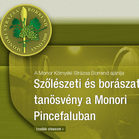
Monor Környéki Strázsa Borr
A Monor Környéki Strázsa Borrend ajánlja
Szőlészeti és borászat
tanösvény a Monori
Pincefaluban
tovább olvasom »