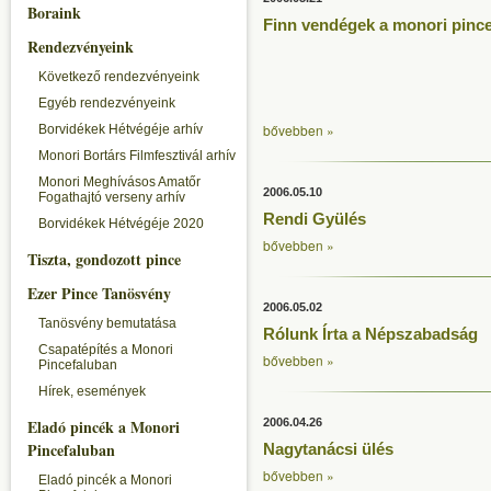
Boraink
Finn vendégek a monori pince
Rendezvényeink
Következő rendezvényeink
Egyéb rendezvényeink
bővebben »
Borvidékek Hétvégéje arhív
Monori Bortárs Filmfesztivál arhív
Monori Meghívásos Amatőr
2006.05.10
Fogathajtó verseny arhív
Rendi Gyülés
Borvidékek Hétvégéje 2020
bővebben »
Tiszta, gondozott pince
Ezer Pince Tanösvény
2006.05.02
Tanösvény bemutatása
Rólunk Írta a Népszabadság
Csapatépítés a Monori
bővebben »
Pincefaluban
Hírek, események
Eladó pincék a Monori
2006.04.26
Pincefaluban
Nagytanácsi ülés
bővebben »
Eladó pincék a Monori