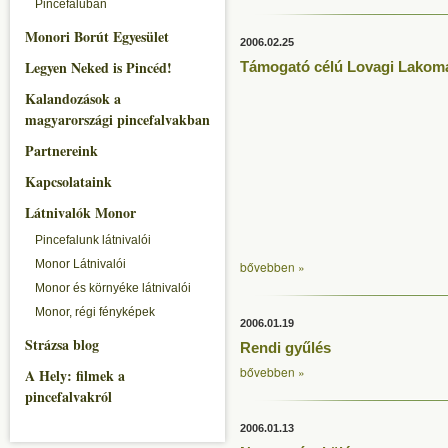
Pincefaluban
Monori Borút Egyesület
2006.02.25
Legyen Neked is Pincéd!
Támogató célú Lovagi Lakoma
Kalandozások a
magyarországi pincefalvakban
Partnereink
Kapcsolataink
Látnivalók Monor
Pincefalunk látnivalói
Monor Látnivalói
bővebben »
Monor és környéke látnivalói
Monor, régi fényképek
2006.01.19
Strázsa blog
Rendi gyűlés
bővebben »
A Hely: filmek a
pincefalvakról
2006.01.13