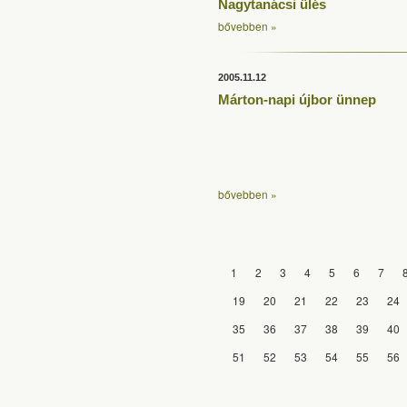
Nagytanácsi ülés
bővebben »
2005.11.12
Márton-napi újbor ünnep
bővebben »
1
2
3
4
5
6
7
19
20
21
22
23
24
35
36
37
38
39
40
51
52
53
54
55
56