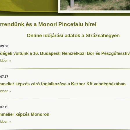
rrendünk és a Monori Pincefalu hírei
Online időjárási adatok a Strázsahegyen
.09.08
dégek voltunk a 16. Budapesti Nemzetközi Bor és Peszgőfesztiv
bben »
.07.17
melier képzés záró foglalkozása a Kerbor Kft vendégházában
bben »
.07.11
melier képzés Monoron
bben »