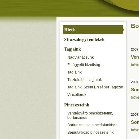
Bo
Hírek
Strázsahegyi emlékek
Tagjaink
2007
Ven
Nagytanácsunk
bőve
Felügyelő bizottság
Tagjaink
Tiszteletbeli tagjaink
2007
Tagjaink, Szent Erzsébet Tagozat
Som
Vincellérek
bőve
Pincészeteink
Vendégváró pincészeteink,
2007
borturizmus
Som
Borturizmus a pincefalunkban
bőve
Bemutatkozó pincészeteink