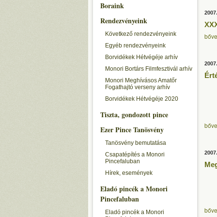
Boraink
2007
Rendezvényeink
XXX
Következő rendezvényeink
bőve
Egyéb rendezvényeink
Borvidékek Hétvégéje arhív
2007
Monori Bortárs Filmfesztivál arhív
Ért
Monori Meghívásos Amatőr
Fogathajtó verseny arhív
Borvidékek Hétvégéje 2020
Tiszta, gondozott pince
bőve
Ezer Pince Tanösvény
Tanösvény bemutatása
2007
Csapatépítés a Monori
Pincefaluban
Meg
Hírek, események
Eladó pincék a Monori
Pincefaluban
bőve
Eladó pincék a Monori