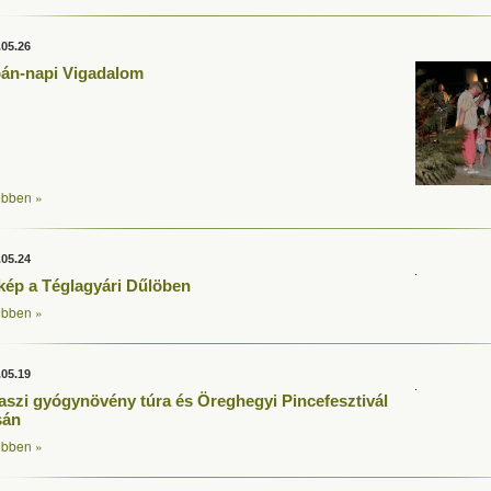
.05.26
án-napi Vigadalom
bben »
.05.24
kép a Téglagyári Dűlöben
bben »
.05.19
aszi gyógynövény túra és Öreghegyi Pincefesztivál
sán
bben »