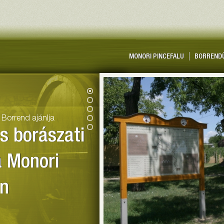
rnyéki Strázsa Borrend
MONORI PINCEFALU
BORREND
 Borrend ajánlja
és borászati
a Monori
an