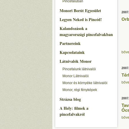
Pincefaluban
Monori Borút Egyesület
2007
Legyen Neked is Pincéd!
Orb
Kalandozások a
magyarországi pincefalvakban
Partnereink
Kapcsolataink
bőve
Látnivalók Monor
2007
Pincefalunk látnivalói
Tér
Monor Látnivalói
bőve
Monor és környéke látnivalói
Monor, régi fényképek
Strázsa blog
2007
Tav
A Hely: filmek a
Óc
pincefalvakról
bőve