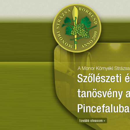
Monor Kö
A Monor Környéki Strázsa
Szőlészeti 
tanösvény 
Pincefalub
tovább olvasom »