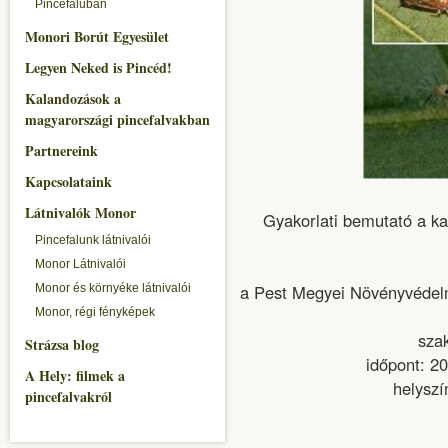
Pincefaluban
Monori Borút Egyesület
Legyen Neked is Pincéd!
Kalandozások a
magyarországi pincefalvakban
Partnereink
Kapcsolataink
Látnivalók Monor
Gyakorlati bemutató a k
Pincefalunk látnivalói
Monor Látnivalói
a Pest Megyei Növényvédel
Monor és környéke látnivalói
Monor, régi fényképek
sza
Strázsa blog
időpont: 2
A Hely: filmek a
helyszí
pincefalvakról