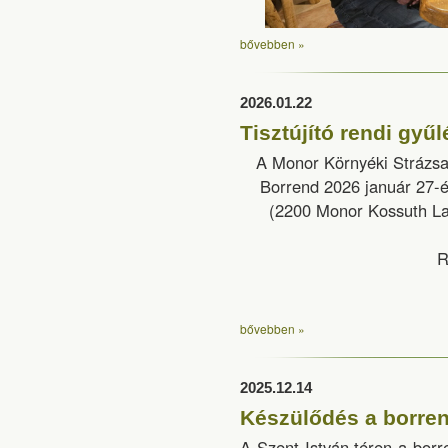
bővebben »
2026.01.22
Tisztújító rendi gyűl
A Monor Környéki Strázsa
Borrend 2026 január 27-é
(2200 Monor Kossuth Lajo
R
bővebben »
2025.12.14
Készülődés a borren
A Szent István téren a borr