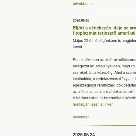
bővebben »
2026.05.28
Eljött a védekezés ideje az a
fitoplazmát terjesztő amerika
Május 22-én térségünkben is megjelen
lárvái.
Ennek tükrében az első rovarölőszeres 
elvégezni az ültetvényekben, majd kb.
szereket július közepéig. Ahol a szo
találhatóak, a védekezéseket folytatni 
egészségügyi várakozási idők betartá
az a fitoplazma elleni védekezésnek!
A házikertekben is használható készít
honlapján, ezen a linken
bővebben »
2026.05.24