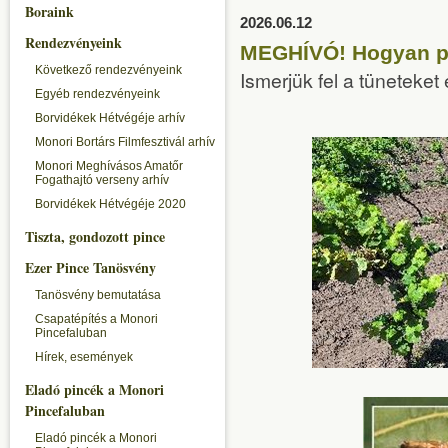
Boraink
2026.06.12
Rendezvényeink
MEGHÍVÓ! Hogyan pu
Következő rendezvényeink
Ismerjük fel a tüneteket 
Egyéb rendezvényeink
Borvidékek Hétvégéje arhív
Monori Bortárs Filmfesztivál arhív
Monori Meghívásos Amatőr
Fogathajtó verseny arhív
Borvidékek Hétvégéje 2020
Tiszta, gondozott pince
Ezer Pince Tanösvény
Tanösvény bemutatása
Csapatépítés a Monori
Pincefaluban
Hírek, események
Eladó pincék a Monori
Pincefaluban
Eladó pincék a Monori