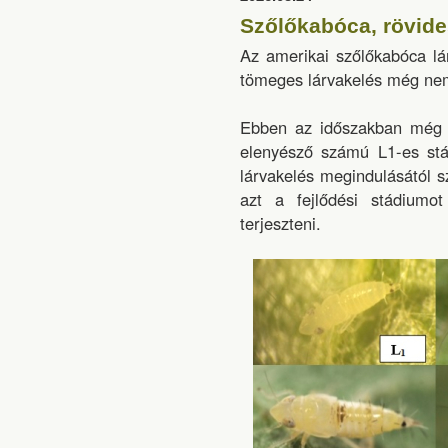
Szőlőkabóca, rövide
Az amerikai szőlőkabóca lá
tömeges lárvakelés még nem
Ebben az időszakban még k
elenyésző számú L1-es stá
lárvakelés megindulásától s
azt a fejlődési stádium
terjeszteni.