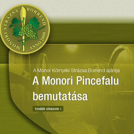
Monor Környéki Strázsa Borr
A Monor Környéki Strázsa Borrend ajánlja
A Monori Pincefalu
bemutatása
tovább olvasom »