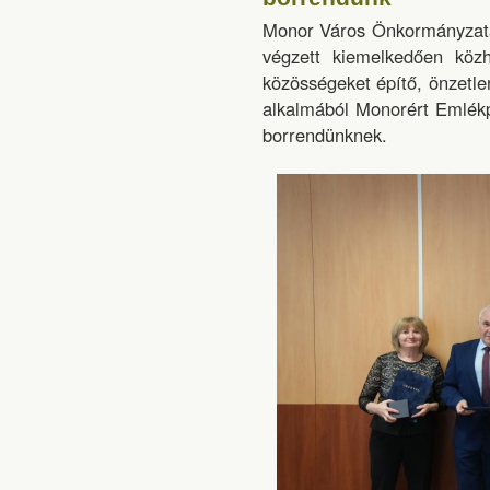
Monor Város Önkormányzatán
végzett kiemelkedően közh
közösségeket építő, önzetl
alkalmából Monorért Emlékp
borrendünknek.