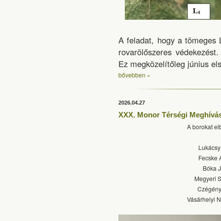
A feladat, hogy a tömeges 
rovarölőszeres védekezést.
Ez megközelítőleg június el
bővebben »
2026.04.27
XXX. Monor Térségi Meghívá
A borokat elb
Lukácsy
Fecske 
Bóka 
Megyeri 
Czégény
Vásárhelyi 