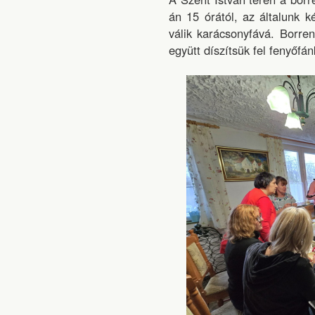
án 15 órától, az általunk ké
válik karácsonyfává. Borren
együtt díszítsük fel fenyőfán