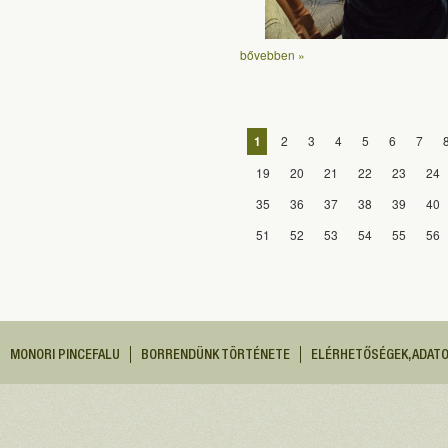
bővebben »
1
2
3
4
5
6
7
19
20
21
22
23
24
35
36
37
38
39
40
51
52
53
54
55
56
MONORI PINCEFALU
BORRENDÜNK TÖRTÉNETE
ELÉRHETŐSÉGEK, ADAT