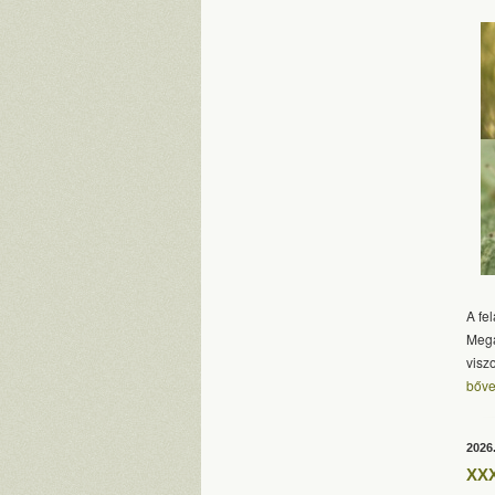
A fe
Mega
visz
bőve
2026
XXX