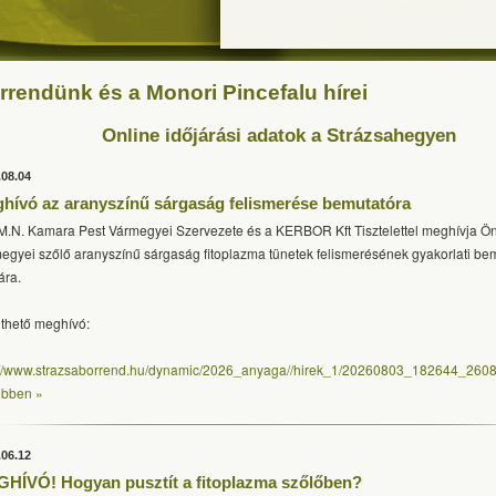
rrendünk és a Monori Pincefalu hírei
Online időjárási adatok a Strázsahegyen
.08.04
hívó az aranyszínű sárgaság felismerése bemutatóra
M.N. Kamara Pest Vármegyei Szervezete és a KERBOR Kft Tisztelettel meghívja Ön
egyei szőlő aranyszínű sárgaság fitoplazma tünetek felismerésének gyakorlati be
ára.
lthető meghívó:
://www.strazsaborrend.hu/dynamic/2026_anyaga//hirek_1/20260803_182644_260
bben »
.06.12
HÍVÓ! Hogyan pusztít a fitoplazma szőlőben?