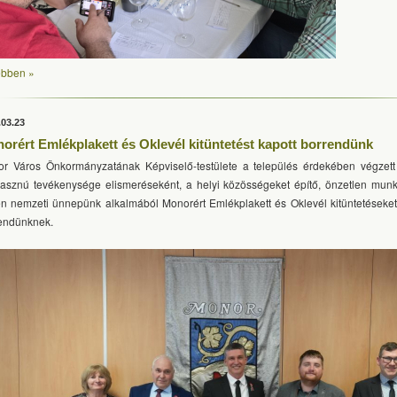
bben »
.03.23
orért Emlékplakett és Oklevél kitüntetést kapott borrendünk
r Város Önkormányzatának Képviselő-testülete a település érdekében végzet
asznú tevékenysége elismeréseként, a helyi közösségeket építő, önzetlen munk
n nemzeti ünnepünk alkalmából Monorért Emlékplakett és Oklevél kitüntetéseke
endünknek.