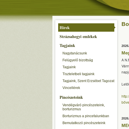
Bo
Hírek
Strázsahegyi emlékek
Tagjaink
2026
Meg
Nagytanácsunk
A N.
Felügyelő bizottság
Várm
Tagjaink
napj
Tiszteletbeli tagjaink
Tagjaink, Szent Erzsébet Tagozat
Letö
Vincellérek
http
Pincészeteink
bőve
Vendégváró pincészeteink,
borturizmus
Borturizmus a pincefalunkban
2026
Bemutatkozó pincészeteink
MEG