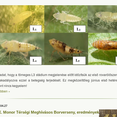
ladat, hogy a tömeges L3 stádium megjelenése előtt időzítsük az első rovarölősze
kadályozva ezzel a betegség terjedését. Ez megközelítőleg június első hetér
ont nincs kegyelem!
bben »
.04.27
. Monor Térségi Meghívásos Borverseny, eredmények