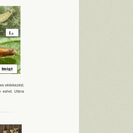
res védekezést.
e eshet. Utána