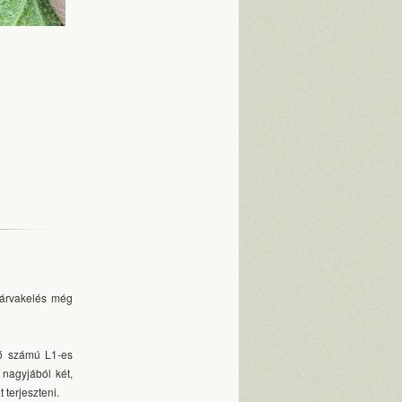
lárvakelés még
ző számú L1-es
nagyjából két,
 terjeszteni.