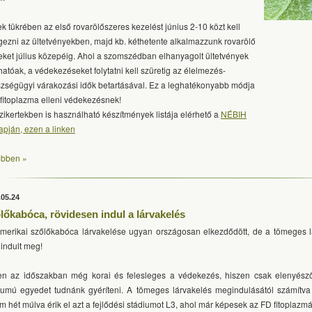
k tükrében az első rovarölőszeres kezelést június 2-10 közt kell
gezni az ültetvényekben, majd kb. kéthetente alkalmazzunk rovarölő
eket július közepéig. Ahol a szomszédban elhanyagolt ültetvények
lhatóak, a védekezéseket folytatni kell szüretig az élelmezés-
zségügyi várakozási idők betartásával. Ez a leghatékonyabb módja
 fitoplazma elleni védekezésnek!
zikertekben is használható készítmények listája elérhető a
NÉBIH
apján, ezen a linken
bben »
.05.24
lőkabóca, rövidesen indul a lárvakelés
merikai szőlőkabóca lárvakelése ugyan országosan elkezdődött, de a tömeges 
indult meg!
n az időszakban még korai és felesleges a védekezés, hiszen csak elenyés
iumú egyedet tudnánk gyéríteni. A tömeges lárvakelés megindulásától számítva 
m hét múlva érik el azt a fejlődési stádiumot L3, ahol már képesek az FD fitoplazmát