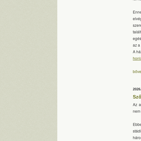
Enne
elvé
szer
talá
egés
az a
A há
honl
bőve
2026
Sző
Az a
nem 
Ebbe
stád
háro