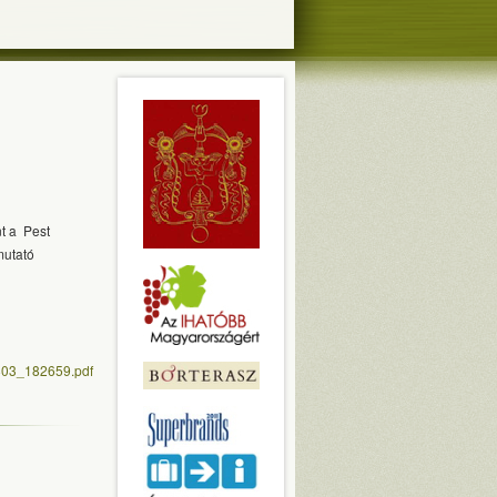
t a Pest
mutató
803_182659.pdf