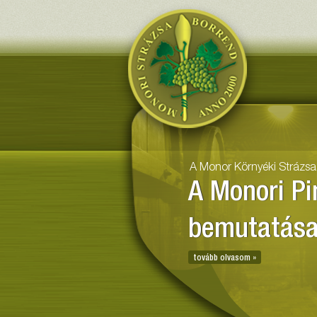
Monor Kö
A Monor Környéki Strázsa
A Monori Pi
bemutatás
tovább olvasom »