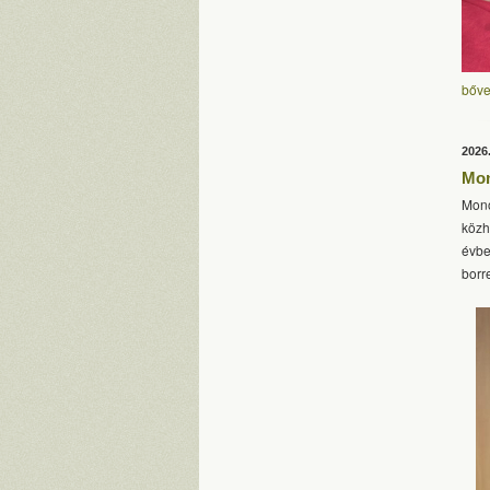
bőve
2026
Mon
Mono
közh
évbe
borr