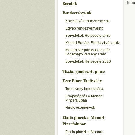
Isme
Boraink
Rendezvényeink
Következő rendezvényeink
Egyéb rendezvényeink
Borvidékek Hétvégéje arhív
Monori Bortárs Filmfesztivál arhív
Monori Meghívásos Amatőr
Fogathajtó verseny arhív
Borvidékek Hétvégéje 2020
Tiszta, gondozott pince
Ezer Pince Tanösvény
Tanösvény bemutatása
Csapatépítés a Monori
Pincefaluban
Hírek, események
Eladó pincék a Monori
Pincefaluban
Eladó pincék a Monori