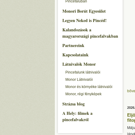
Pincefaluban
Monori Borút Egyesület
Legyen Neked is Pincéd!
Kalandozások a
magyarországi pincefalvakban
Partnereink
Kapcsolataink
Látnivalók Monor
Pincefalunk látnivalói
Monor Látnivalói
Monor és környéke látnivalói
bőve
Monor, régi fényképek
Strázsa blog
2026
A Hely: filmek a
Elj
pincefalvakról
fit
Máju
lárvá