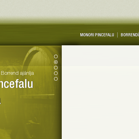
rnyéki Strázsa Borrend
MONORI PINCEFALU
BORREND
 Borrend ajánlja
ncefalu
a