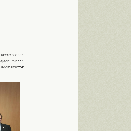
t kiemelkedően
ájáért, minden
t adományozott