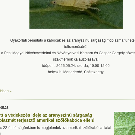
Gyakorlati bemutató a kabócák és az aranyszínű sárgaság fitoplazma tünete
felismeréséről
a Pest Megyei Növényvédelmi és Növényorvosi Kamara és Gáspár Gergely növé
szakmérnök kalauzolásával
időpont: 2026.06.24. szerda, 10.00-12.00
helyszín: Monorierdő, Szárazhegy
bben »
.05.28
ött a védekezés ideje az aranyszínű sárgaság
oplazmát terjesztő amerikai szőlőkabóca ellen!
s 22-én térségünkben is megjelentek az amerikai szőlőkabóca fiatal
i.