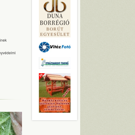
inek
nyvédelmi